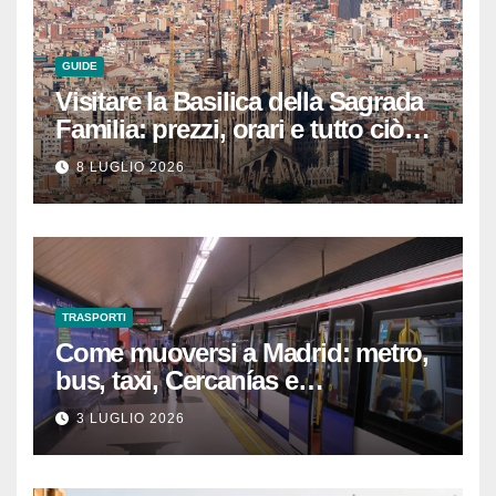
GUIDE
Visitare la Basilica della Sagrada
Familia: prezzi, orari e tutto ciò
che devi sapere per
8 LUGLIO 2026
un’esperienza indimenticabile
TRASPORTI
Come muoversi a Madrid: metro,
bus, taxi, Cercanías e
abbonamenti turistici
3 LUGLIO 2026