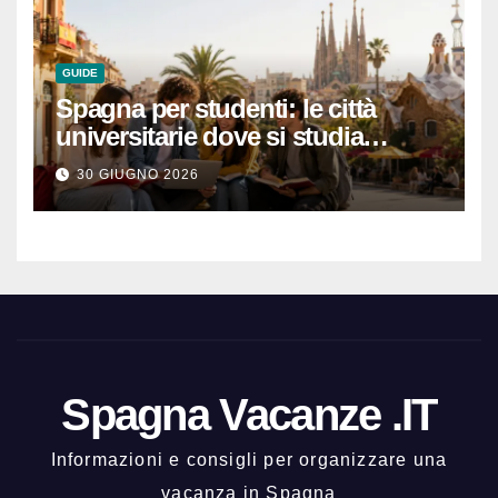
GUIDE
Spagna per studenti: le città
universitarie dove si studia
meglio e con una buona vita
30 GIUGNO 2026
notturna
Spagna Vacanze .IT
Informazioni e consigli per organizzare una
vacanza in Spagna