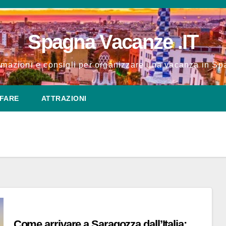
Spagna Vacanze .IT
rmazioni e consigli per organizzare una vacanza in S
FARE
ATTRAZIONI
Come arrivare a Saragozza dall’Italia: