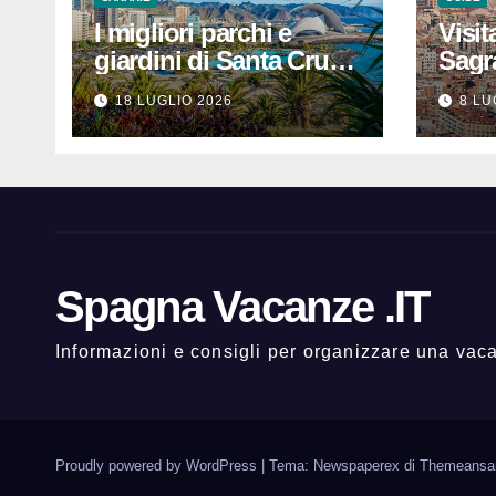
I migliori parchi e
Visit
giardini di Santa Cruz
Sagr
de Tenerife: dove
prezz
18 LUGLIO 2026
8 LU
rilassarsi
che 
un’e
indi
Spagna Vacanze .IT
Informazioni e consigli per organizzare una va
Proudly powered by WordPress
|
Tema: Newspaperex di
Themeansa