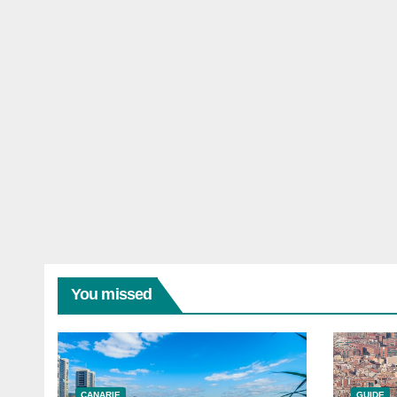
You missed
CANARIE
GUIDE