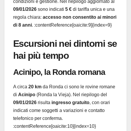
condizioni e gestione. Nel riepilogo aggiornato al
09/01/2026
sono indicati
5 €
di tariffa unica e una
regola chiara:
accesso non consentito ai minori
di 8 anni
. :contentReference[oaicite:9]{index=9}
Escursioni nei dintorni se
hai più tempo
Acinipo, la Ronda romana
A circa
20 km
da Ronda ci sono le rovine romane
di
Acinipo
(Ronda la Vieja). Nel riepilogo del
09/01/2026
risulta
ingresso gratuito
, con orari
indicati come soggetti a variazioni e contatto
telefonico per conferma.
:contentReference[oaicite:10]{index=10}