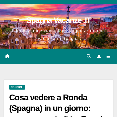
Salta
al
Spagna Vacanze .IT
contenuto
Informazioni e consigli per organizzare una
vacanza in Spagna
CONSIGLI
Cosa vedere a Ronda
(Spagna) in un giorno: