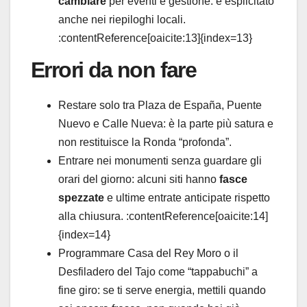
cambiare
per eventi e gestione: è esplicitato
anche nei riepiloghi locali.
:contentReference[oaicite:13]{index=13}
Errori da non fare
Restare solo tra Plaza de España, Puente
Nuevo e Calle Nueva: è la parte più satura e
non restituisce la Ronda “profonda”.
Entrare nei monumenti senza guardare gli
orari del giorno: alcuni siti hanno
fasce
spezzate
e ultime entrate anticipate rispetto
alla chiusura. :contentReference[oaicite:14]
{index=14}
Programmare Casa del Rey Moro o il
Desfiladero del Tajo come “tappabuchi” a
fine giro: se ti serve energia, mettili quando