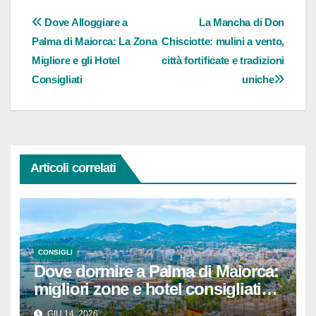
Navigazione
Dove Alloggiare a
La Mancha di Don
Palma di Maiorca: La Zona
Chisciotte: mulini a vento,
articoli
Migliore e gli Hotel
città fortificate e tradizioni
Consigliati
uniche
Articoli correlati
CONSIGLI
Dove dormire a Palma di Maiorca:
migliori zone e hotel consigliati
(aggiornato)
GIU 14, 2026