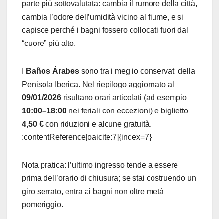
parte più sottovalutata: cambia il rumore della città,
cambia l’odore dell’umidità vicino al fiume, e si
capisce perché i bagni fossero collocati fuori dal
“cuore” più alto.
I
Baños Árabes
sono tra i meglio conservati della
Penisola Iberica. Nel riepilogo aggiornato al
09/01/2026
risultano orari articolati (ad esempio
10:00–18:00
nei feriali con eccezioni) e biglietto
4,50 €
con riduzioni e alcune gratuità.
:contentReference[oaicite:7]{index=7}
Nota pratica: l’ultimo ingresso tende a essere
prima dell’orario di chiusura; se stai costruendo un
giro serrato, entra ai bagni non oltre metà
pomeriggio.