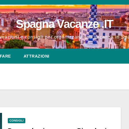
Spagna Vacanze .IT
rmazioni e consigli per organizzare una vacanza in S
FARE
ATTRAZIONI
CONSIGLI