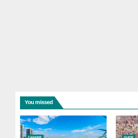
You missed
CANARIE
GUIDE