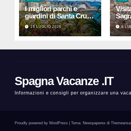
I migliori parchi e
Visit
giardini di Santa Cruz
Sagr
de Tenerife: dove
prezz
18 LUGLIO 2026
8 LU
rilassarsi
che 
un’e
indi
Spagna Vacanze .IT
Informazioni e consigli per organizzare una va
Proudly powered by WordPress
|
Tema: Newspaperex di
Themeansa