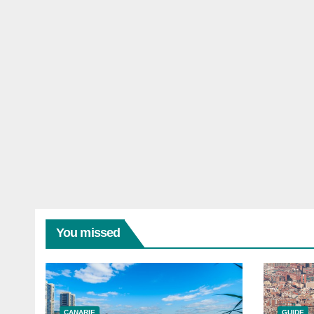
You missed
CANARIE
GUIDE