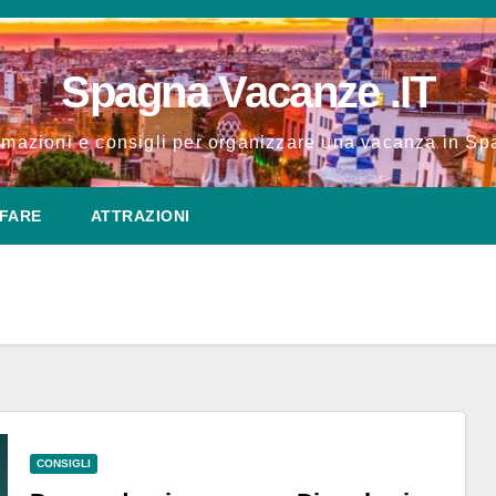
Spagna Vacanze .IT
rmazioni e consigli per organizzare una vacanza in S
FARE
ATTRAZIONI
CONSIGLI