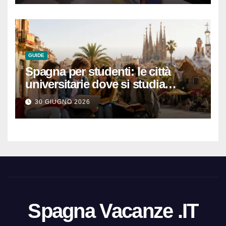
GUIDE
Spagna per studenti: le città
universitarie dove si studia
meglio e con una buona vita
30 GIUGNO 2026
notturna
Spagna Vacanze .IT