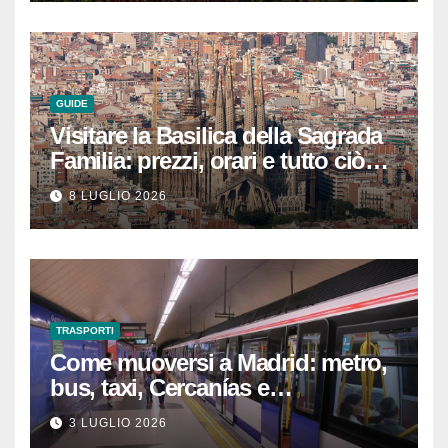
GUIDE
Visitare la Basilica della Sagrada
Familia: prezzi, orari e tutto ciò
che devi sapere per
8 LUGLIO 2026
un’esperienza indimenticabile
TRASPORTI
Come muoversi a Madrid: metro,
bus, taxi, Cercanías e
abbonamenti turistici
3 LUGLIO 2026