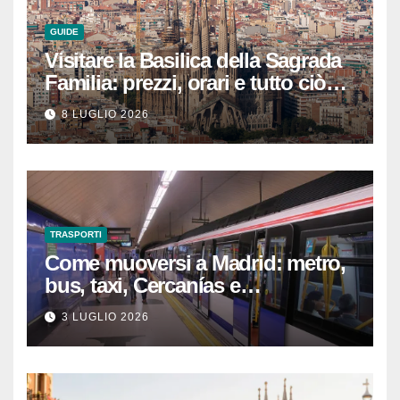
GUIDE
Visitare la Basilica della Sagrada
Familia: prezzi, orari e tutto ciò
che devi sapere per
8 LUGLIO 2026
un’esperienza indimenticabile
TRASPORTI
Come muoversi a Madrid: metro,
bus, taxi, Cercanías e
abbonamenti turistici
3 LUGLIO 2026