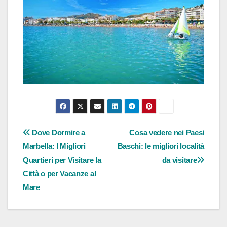
Navigazione
Dove Dormire a
Cosa vedere nei Paesi
Marbella: I Migliori
Baschi: le migliori località
articoli
Quartieri per Visitare la
da visitare
Città o per Vacanze al
Mare