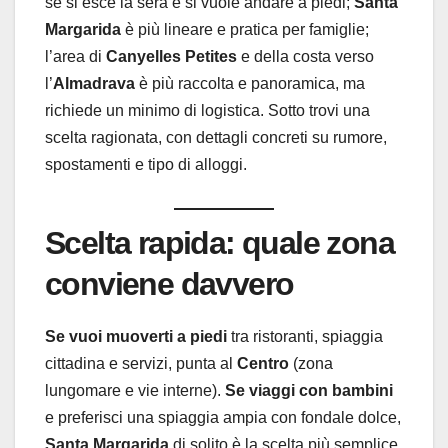
se si esce la sera e si vuole andare a piedi;
Santa
Margarida
è più lineare e pratica per famiglie;
l’area di
Canyelles Petites
e della costa verso
l’
Almadrava
è più raccolta e panoramica, ma
richiede un minimo di logistica. Sotto trovi una
scelta ragionata, con dettagli concreti su rumore,
spostamenti e tipo di alloggi.
Scelta rapida: quale zona
conviene davvero
Se vuoi muoverti a piedi
tra ristoranti, spiaggia
cittadina e servizi, punta al
Centro
(zona
lungomare e vie interne).
Se viaggi con bambini
e preferisci una spiaggia ampia con fondale dolce,
Santa Margarida
di solito è la scelta più semplice.