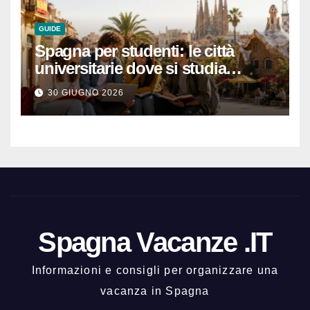
GUIDE
Spagna per studenti: le città
universitarie dove si studia
meglio e con una buona vita
30 GIUGNO 2026
notturna
Spagna Vacanze .IT
Informazioni e consigli per organizzare una
vacanza in Spagna