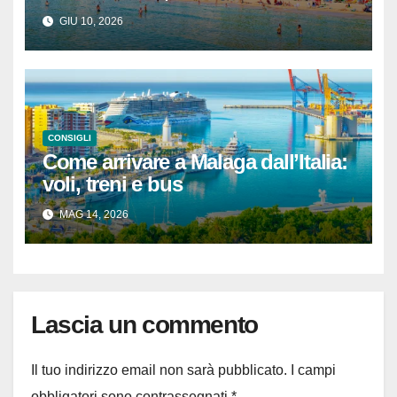
catalane (con tempi reali e itinerari
GIU 10, 2026
pronti)
CONSIGLI
Come arrivare a Malaga dall’Italia:
voli, treni e bus
MAG 14, 2026
Lascia un commento
Il tuo indirizzo email non sarà pubblicato.
I campi
obbligatori sono contrassegnati
*