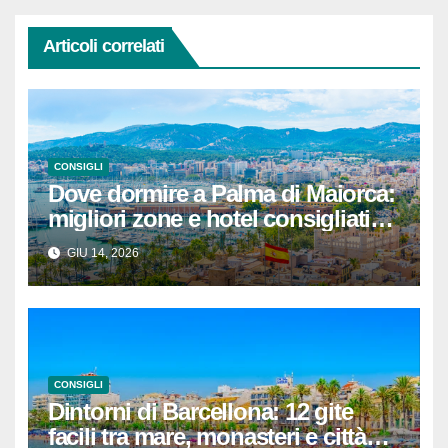
Articoli correlati
CONSIGLI
Dove dormire a Palma di Maiorca:
migliori zone e hotel consigliati
(aggiornato)
GIU 14, 2026
CONSIGLI
Dintorni di Barcellona: 12 gite
facili tra mare, monasteri e città