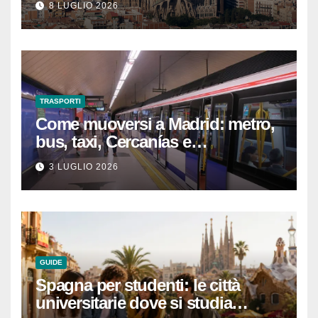
8 LUGLIO 2026
un’esperienza indimenticabile
TRASPORTI
Come muoversi a Madrid: metro,
bus, taxi, Cercanías e
abbonamenti turistici
3 LUGLIO 2026
GUIDE
Spagna per studenti: le città
universitarie dove si studia