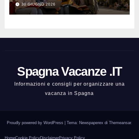
meglio e con una buona vita
30 GIUGNO 2026
notturna
Spagna Vacanze .IT
Informazioni e consigli per organizzare una
vacanza in Spagna
Proudly powered by WordPress
|
Tema: Newspaperex di
Themeansar
.
Home
Cookie Policy
Disclaimer
Privacy Policy