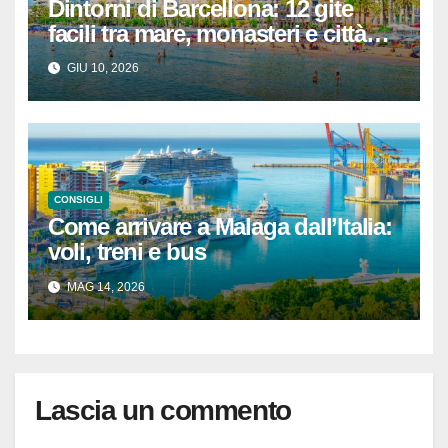
Dintorni di Barcellona: 12 gite
facili tra mare, monasteri e città
catalane (con tempi reali e itinerari
GIU 10, 2026
pronti)
CONSIGLI
Come arrivare a Malaga dall’Italia:
voli, treni e bus
MAG 14, 2026
Lascia un commento