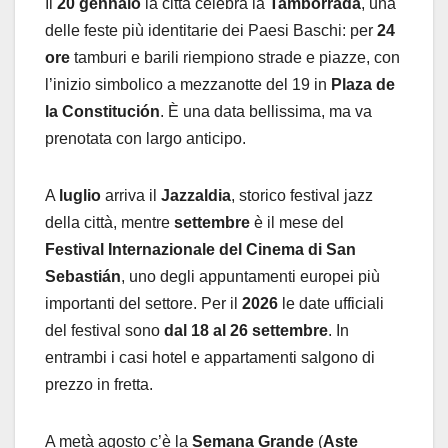
Il
20 gennaio
la città celebra la
Tamborrada
, una
delle feste più identitarie dei Paesi Baschi: per
24
ore
tamburi e barili riempiono strade e piazze, con
l’inizio simbolico a mezzanotte del 19 in
Plaza de
la Constitución
. È una data bellissima, ma va
prenotata con largo anticipo.
A
luglio
arriva il
Jazzaldia
, storico festival jazz
della città, mentre
settembre
è il mese del
Festival Internazionale del Cinema di San
Sebastián
, uno degli appuntamenti europei più
importanti del settore. Per il
2026
le date ufficiali
del festival sono
dal 18 al 26 settembre
. In
entrambi i casi hotel e appartamenti salgono di
prezzo in fretta.
A metà agosto c’è la
Semana Grande
(
Aste