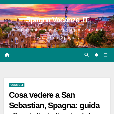
Salta
al
Spagna Vacanze .IT
contenuto
Informazioni e consigli per organizzare una
vacanza in Spagna
CONSIGLI
Cosa vedere a San
Sebastian, Spagna: guida