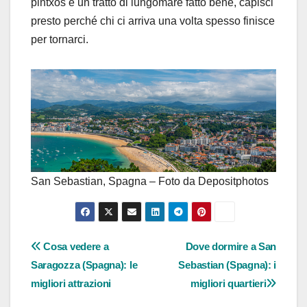
pintxos e un tratto di lungomare fatto bene, capisci
presto perché chi ci arriva una volta spesso finisce
per tornarci.
San Sebastian, Spagna – Foto da Depositphotos
Navigazione
Cosa vedere a
Dove dormire a San
Saragozza (Spagna): le
Sebastian (Spagna): i
articoli
migliori attrazioni
migliori quartieri