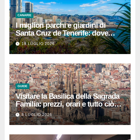
CANARIE
I migliori parchi e giardini di
Santa Cruz de Tenerife: dove
rilassarsi
18 LUGLIO 2026
GUIDE
Visitare la Basilica della Sagrada
Familia: prezzi, orari e tutto ciò
che devi sapere per
8 LUGLIO 2026
un’esperienza indimenticabile