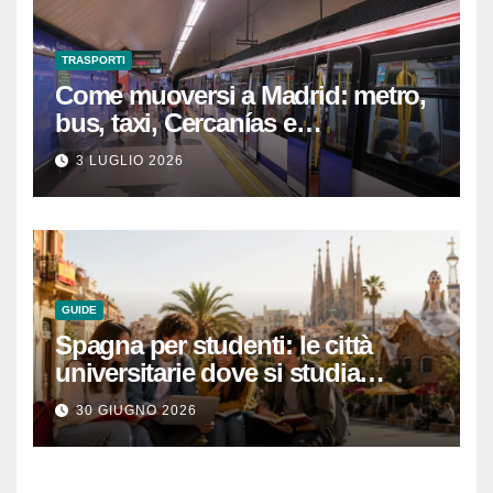
TRASPORTI
Come muoversi a Madrid: metro,
bus, taxi, Cercanías e
abbonamenti turistici
3 LUGLIO 2026
GUIDE
Spagna per studenti: le città
universitarie dove si studia
meglio e con una buona vita
30 GIUGNO 2026
notturna