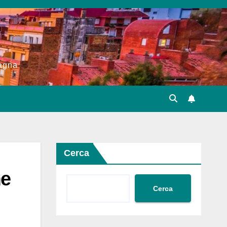
pagna
Cerca
me
Cerca