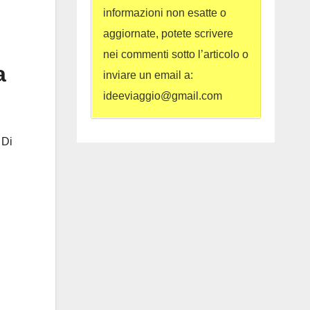
informazioni non esatte o
aggiornate, potete scrivere
nei commenti sotto l’articolo o
a
inviare un email a:
ideeviaggio@gmail.com
 Di