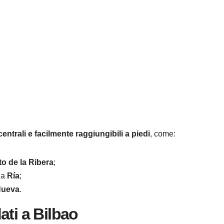
entrali e facilmente raggiungibili a piedi
, come:
o de la Ribera
;
la
Ría
;
Nueva
.
dati a Bilbao