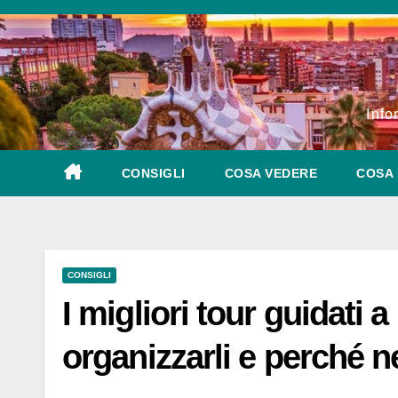
Salta
al
contenuto
Info
CONSIGLI
COSA VEDERE
COSA 
CONSIGLI
I migliori tour guidati 
organizzarli e perché n