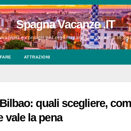
Spagna Vacanze .IT
rmazioni e consigli per organizzare una vacanza in S
FARE
ATTRAZIONI
a Bilbao: quali scegliere, co
e vale la pena