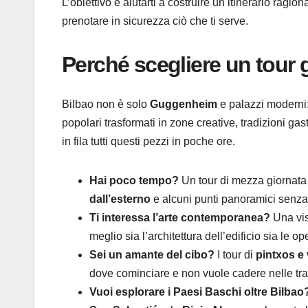
L’obiettivo è aiutarti a costruire un itinerario ragio
prenotare in sicurezza ciò che ti serve.
Perché scegliere un tour 
Bilbao non è solo
Guggenheim
e palazzi moderni:
popolari trasformati in zone creative, tradizioni g
in fila tutti questi pezzi in poche ore.
Hai poco tempo?
Un tour di mezza giornata 
dall’esterno
e alcuni punti panoramici senza
Ti interessa l’arte contemporanea?
Una vis
meglio sia l’architettura dell’edificio sia le o
Sei un amante del cibo?
I tour di
pintxos e
dove cominciare e non vuole cadere nelle trap
Vuoi esplorare i Paesi Baschi oltre Bilbao