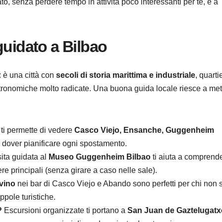
nato, senza perdere tempo in attività poco interessanti per te, e a
guidato a Bilbao
 è una città con
secoli di storia marittima e industriale
, quartie
astronomiche molto radicate. Una buona guida locale riesce a met
ti permette di vedere
Casco Viejo, Ensanche, Guggenheim
 dover pianificare ogni spostamento.
ita guidata al
Museo Guggenheim Bilbao
ti aiuta a comprend
pere principali (senza girare a caso nelle sale).
 vino
nei bar di Casco Viejo e Abando sono perfetti per chi non 
pole turistiche.
?
Escursioni organizzate ti portano a
San Juan de Gaztelugatx