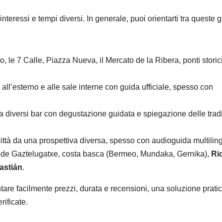
interessi e tempi diversi. In generale, puoi orientarti tra queste 
o, le 7 Calle, Piazza Nueva, il Mercato de la Ribera, ponti storici
ta all’esterno e alle sale interne con guida ufficiale, spesso con
tra diversi bar con degustazione guidata e spiegazione delle trad
città da una prospettiva diversa, spesso con audioguida multilin
 de Gaztelugatxe, costa basca (Bermeo, Mundaka, Gernika),
Ri
astián
.
ntare facilmente prezzi, durata e recensioni, una soluzione prati
rificate.