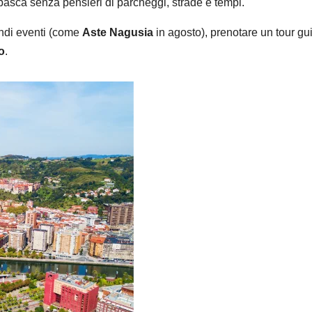
basca senza pensieri di parcheggi, strade e tempi.
andi eventi (come
Aste Nagusia
in agosto), prenotare un tour gu
vo
.