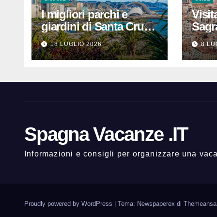
I migliori parchi e
Visit
giardini di Santa Cruz
Sagr
de Tenerife: dove
prezz
18 LUGLIO 2026
8 LU
rilassarsi
che 
un’e
indi
Spagna Vacanze .IT
Informazioni e consigli per organizzare una va
Proudly powered by WordPress
|
Tema: Newspaperex di
Themeansa