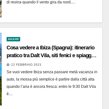
di resina quando il vento gira da nord.…
BALEARI
Cosa vedere a Ibiza (Spagna): itinerario
pratico tra Dalt Vila, siti fenici e spiagge
dove si capisce davvero l’isola
22 FEBBRAIO 2023
Se vuoi vedere Ibiza senza passare metà vacanza in
auto, la mossa più semplice è partire dalla città alta
quando l’aria è ancora fresca: entro le 9:30 Dalt Vila
è…