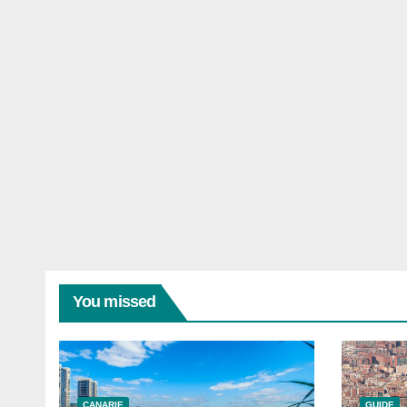
You missed
CANARIE
GUIDE