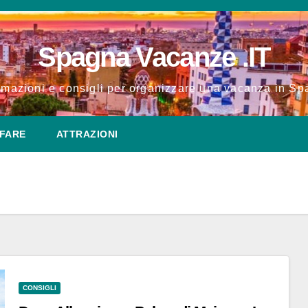
Spagna Vacanze .IT
rmazioni e consigli per organizzare una vacanza in S
FARE
ATTRAZIONI
CONSIGLI