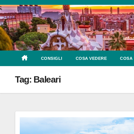
Salta
al
contenuto
Info
CONSIGLI
COSA VEDERE
COSA 
Tag:
Baleari