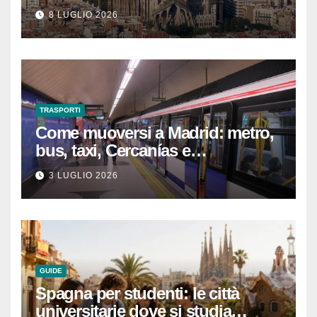
che devi sapere per
8 LUGLIO 2026
un’esperienza indimenticabile
TRASPORTI
Come muoversi a Madrid: metro,
bus, taxi, Cercanías e
abbonamenti turistici
3 LUGLIO 2026
GUIDE
Spagna per studenti: le città
universitarie dove si studia