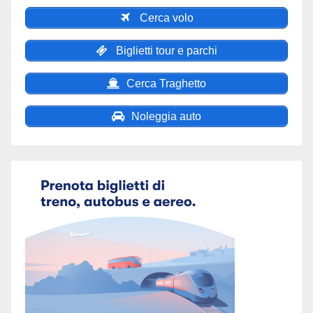
Cerca volo
Biglietti tour e parchi
Cerca Traghetto
Noleggia auto