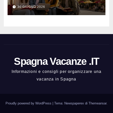
meglio e con una buona vita
30 GIUGNO 2026
notturna
Spagna Vacanze .IT
Informazioni e consigli per organizzare una
vacanza in Spagna
Proudly powered by WordPress
|
Tema: Newspaperex di
Themeansar
.