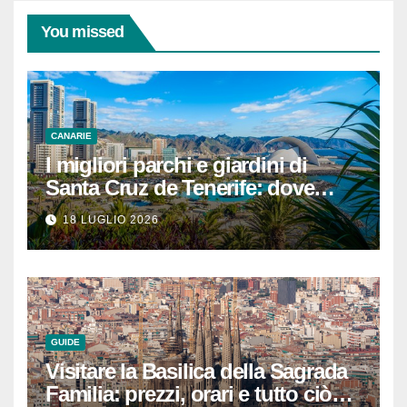
You missed
CANARIE
I migliori parchi e giardini di
Santa Cruz de Tenerife: dove
rilassarsi
18 LUGLIO 2026
GUIDE
Visitare la Basilica della Sagrada
Familia: prezzi, orari e tutto ciò