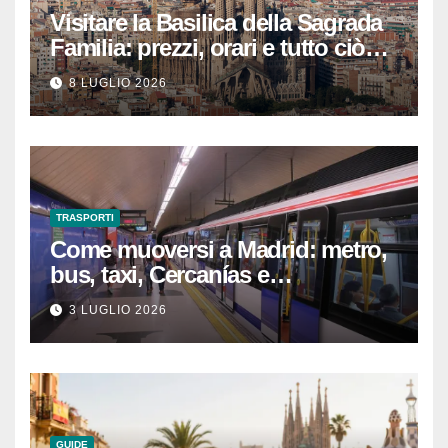
Visitare la Basilica della Sagrada
Familia: prezzi, orari e tutto ciò
che devi sapere per
8 LUGLIO 2026
un’esperienza indimenticabile
TRASPORTI
Come muoversi a Madrid: metro,
bus, taxi, Cercanías e
abbonamenti turistici
3 LUGLIO 2026
GUIDE