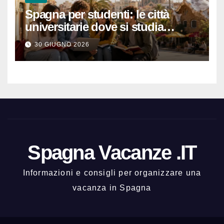
Spagna per studenti: le città
universitarie dove si studia
meglio e con una buona vita
30 GIUGNO 2026
notturna
Spagna Vacanze .IT
Informazioni e consigli per organizzare una
vacanza in Spagna