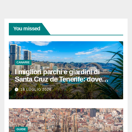
You missed
CANARIE
I migliori parchi e giardini di
Santa Cruz de Tenerife: dove
rilassarsi
18 LUGLIO 2026
GUIDE