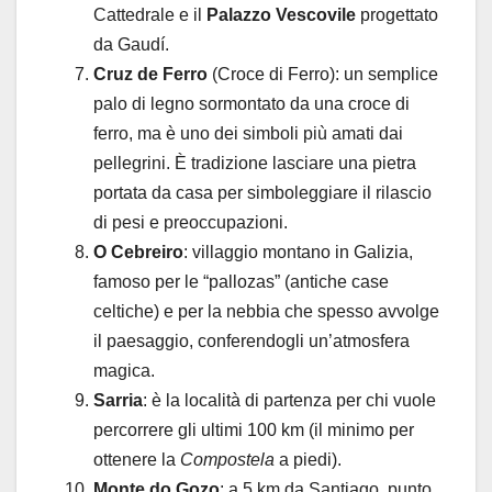
Cattedrale e il
Palazzo Vescovile
progettato
da Gaudí.
Cruz de Ferro
(Croce di Ferro): un semplice
palo di legno sormontato da una croce di
ferro, ma è uno dei simboli più amati dai
pellegrini. È tradizione lasciare una pietra
portata da casa per simboleggiare il rilascio
di pesi e preoccupazioni.
O Cebreiro
: villaggio montano in Galizia,
famoso per le “pallozas” (antiche case
celtiche) e per la nebbia che spesso avvolge
il paesaggio, conferendogli un’atmosfera
magica.
Sarria
: è la località di partenza per chi vuole
percorrere gli ultimi 100 km (il minimo per
ottenere la
Compostela
a piedi).
Monte do Gozo
: a 5 km da Santiago, punto