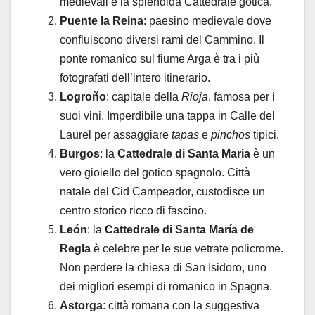
medievali e la splendida Cattedrale gotica.
Puente la Reina
: paesino medievale dove
confluiscono diversi rami del Cammino. Il
ponte romanico sul fiume Arga è tra i più
fotografati dell’intero itinerario.
Logroño
: capitale della
Rioja
, famosa per i
suoi vini. Imperdibile una tappa in Calle del
Laurel per assaggiare
tapas
e
pinchos
tipici.
Burgos
: la
Cattedrale di Santa Maria
è un
vero gioiello del gotico spagnolo. Città
natale del Cid Campeador, custodisce un
centro storico ricco di fascino.
León
: la
Cattedrale di Santa María de
Regla
è celebre per le sue vetrate policrome.
Non perdere la chiesa di San Isidoro, uno
dei migliori esempi di romanico in Spagna.
Astorga
: città romana con la suggestiva