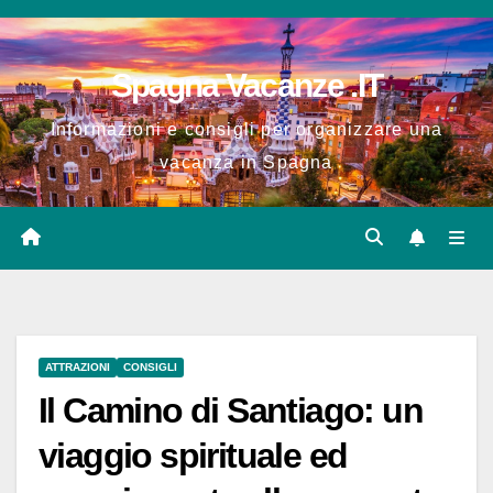
Salta
al
Spagna Vacanze .IT
contenuto
Informazioni e consigli per organizzare una
vacanza in Spagna
ATTRAZIONI
CONSIGLI
Il Camino di Santiago: un
viaggio spirituale ed