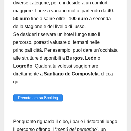
diverse categorie, per chi desidera un comfort
maggiore. I prezzi variano molto, partendo da
40-
50 euro
fino a salire oltre i
100 euro
a seconda
della stagione e del livello di lusso.
Se desideri riservare un hotel lungo tutto il
percorso, potresti valutare di fermarti nelle
principali città. Per esempio, puoi dare un’occhiata
alle strutture disponibili a
Burgos
,
León
o
Logroño
. Qualora tu volessi soggiornare
direttamente a
Santiago de Compostela
, clicca
qui:
Prenota ora su Booking
Per quanto riguarda il cibo, i bar e i ristoranti lungo
il percorso offrono il “
menú del peregrino
”, un