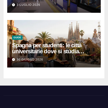
abbonamenti turistici
3 LUGLIO 2026
GUIDE
Spagna per studenti: le città
universitarie dove si studia
meglio e con una buona vita
30 GIUGNO 2026
notturna