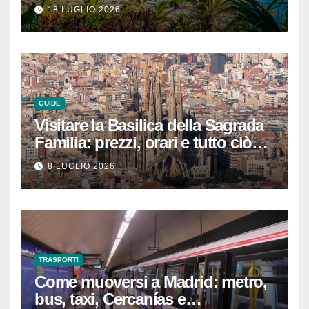
rilassarsi
18 LUGLIO 2026
GUIDE
Visitare la Basilica della Sagrada
Familia: prezzi, orari e tutto ciò
che devi sapere per
8 LUGLIO 2026
un’esperienza indimenticabile
TRASPORTI
Come muoversi a Madrid: metro,
bus, taxi, Cercanías e