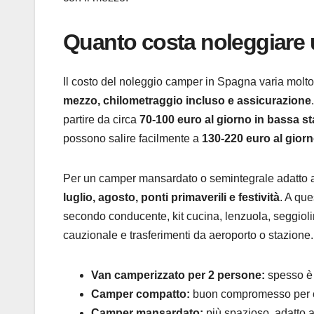
Quanto costa noleggiare
Il costo del noleggio camper in Spagna varia molt
mezzo, chilometraggio incluso e assicurazione
partire da circa
70-100 euro al giorno in bassa s
possono salire facilmente a
130-220 euro al gior
Per un camper mansardato o semintegrale adatto a u
luglio, agosto, ponti primaverili e festività
. A qu
secondo conducente, kit cucina, lenzuola, seggiolin
cauzionale e trasferimenti da aeroporto o stazione.
Van camperizzato per 2 persone:
spesso è 
Camper compatto:
buon compromesso per co
Camper mansardato:
più spazioso, adatto 