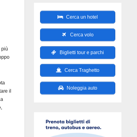
Cerca un hotel
Cerca volo
 più
Biglietti tour e parchi
roppo
Cerca Traghetto
ota
Noleggia auto
are il
na
,