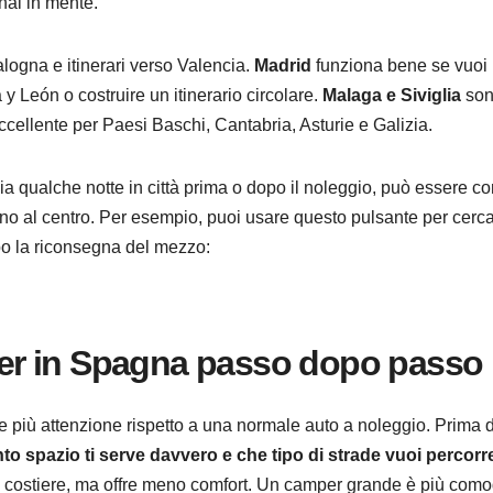
 hai in mente.
logna e itinerari verso Valencia.
Madrid
funziona bene se vuoi
a y León o costruire un itinerario circolare.
Malaga e Siviglia
so
cellente per Paesi Baschi, Cantabria, Asturie e Galizia.
sia qualche notte in città prima o dopo il noleggio, può essere 
cino al centro. Per esempio, puoi usare questo pulsante per cerc
po la riconsegna del mezzo:
er in Spagna passo dopo passo
 più attenzione rispetto a una normale auto a noleggio. Prima d
o spazio ti serve davvero e che tipo di strade vuoi percorr
de costiere, ma offre meno comfort. Un camper grande è più como