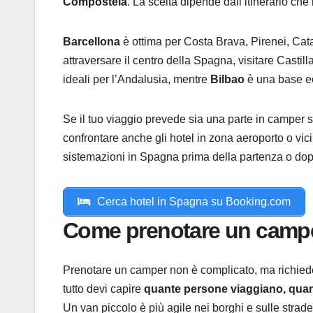
Compostela
. La scelta dipende dall’itinerario che
Barcellona
è ottima per Costa Brava, Pirenei, Cata
attraversare il centro della Spagna, visitare Castill
ideali per l’Andalusia, mentre
Bilbao
è una base ec
Se il tuo viaggio prevede sia una parte in camper 
confrontare anche gli hotel in zona aeroporto o vi
sistemazioni in Spagna prima della partenza o do
Cerca hotel in Spagna su Booking.com
Come prenotare un camp
Prenotare un camper non è complicato, ma richiede
tutto devi capire
quante persone viaggiano, quant
Un van piccolo è più agile nei borghi e sulle stra