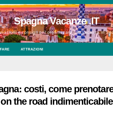
Spagna Vacanze .IT
rmazioni e consigli per organizzare una vacanza in S
FARE
ATTRAZIONI
gna: costi, come prenotare
 on the road indimenticabile