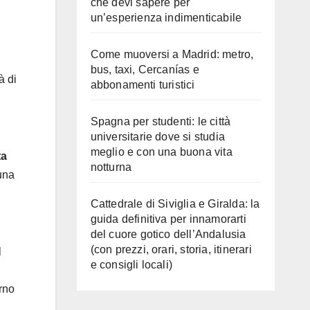
che devi sapere per
un’esperienza indimenticabile
Come muoversi a Madrid: metro,
bus, taxi, Cercanías e
à di
abbonamenti turistici
Spagna per studenti: le città
universitarie dove si studia
meglio e con una buona vita
ta
notturna
una
Cattedrale di Siviglia e Giralda: la
guida definitiva per innamorarti
del cuore gotico dell’Andalusia
(con prezzi, orari, storia, itinerari
l
e consigli locali)
rno