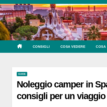
Salta
al
contenuto
Info
CONSIGLI
COSA VEDERE
COSA 
GUIDE
Noleggio camper in Spa
consigli per un viaggio