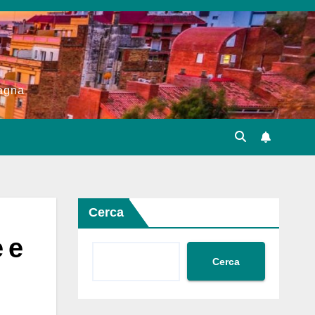
pagna
Cerca
 e
Cerca