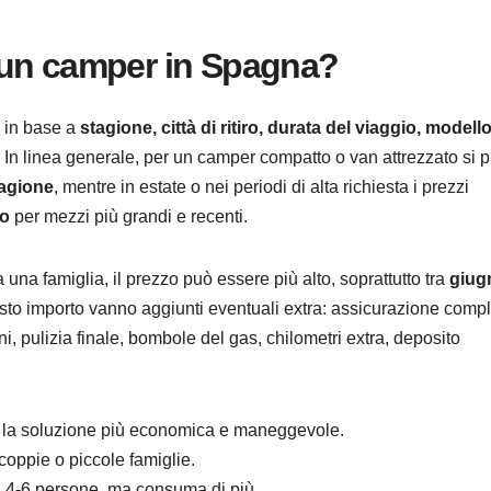
 un camper in Spagna?
o in base a
stagione, città di ritiro, durata del viaggio, modell
. In linea generale, per un camper compatto o van attrezzato si 
tagione
, mentre in estate o nei periodi di alta richiesta i prezzi
no
per mezzi più grandi e recenti.
na famiglia, il prezzo può essere più alto, soprattutto tra
giug
esto importo vanno aggiunti eventuali extra: assicurazione compl
i, pulizia finale, bombole del gas, chilometri extra, deposito
la soluzione più economica e maneggevole.
ppie o piccole famiglie.
a 4-6 persone, ma consuma di più.