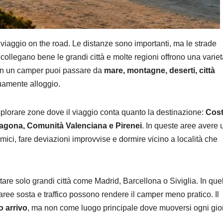
viaggio on the road. Le distanze sono importanti, ma le strade
ollegano bene le grandi città e molte regioni offrono una variet
Con un camper puoi passare da
mare, montagne, deserti, città
amente alloggio.
splorare zone dove il viaggio conta quanto la destinazione:
Cos
Aragona, Comunità Valenciana e Pirenei
. In queste aree avere 
mici, fare deviazioni improvvise e dormire vicino a località che
tare solo grandi città come Madrid, Barcellona o Siviglia. In que
e aree sosta e traffico possono rendere il camper meno pratico. Il
o arrivo
, ma non come luogo principale dove muoversi ogni gio