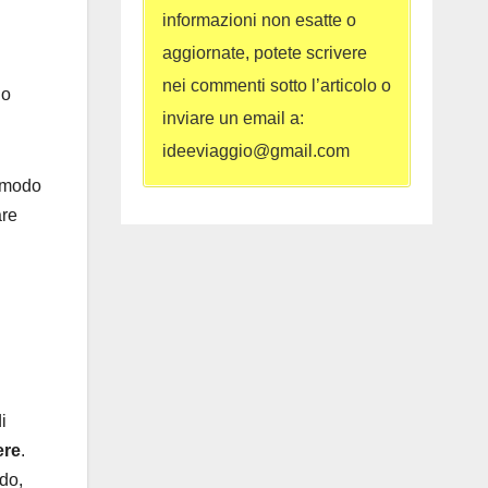
informazioni non esatte o
aggiornate, potete scrivere
nei commenti sotto l’articolo o
no
inviare un email a:
ideeviaggio@gmail.com
comodo
are
i
ere
.
do,