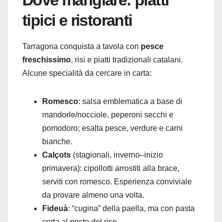
Dove mangiare: piatti
tipici e ristoranti
Tarragona conquista a tavola con
pesce
freschissimo
, risi e piatti tradizionali catalani.
Alcune specialità da cercare in carta:
Romesco
: salsa emblematica a base di
mandorle/nocciole, peperoni secchi e
pomodoro; esalta pesce, verdure e carni
bianche.
Calçots
(stagionali, inverno–inizio
primavera): cipollotti arrostiti alla brace,
serviti con romesco. Esperienza conviviale
da provare almeno una volta.
Fideuà
: “cugina” della paella, ma con pasta
corta al posto del riso.