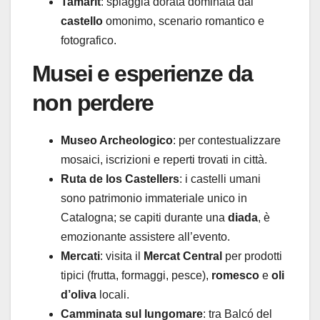
Tamarit
: spiaggia dorata dominata dal
castello
omonimo, scenario romantico e
fotografico.
Musei e esperienze da
non perdere
Museo Archeologico
: per contestualizzare
mosaici, iscrizioni e reperti trovati in città.
Ruta de los Castellers
: i castelli umani
sono patrimonio immateriale unico in
Catalogna; se capiti durante una
diada
, è
emozionante assistere all’evento.
Mercati
: visita il
Mercat Central
per prodotti
tipici (frutta, formaggi, pesce),
romesco
e
oli
d’oliva
locali.
Camminata sul lungomare
: tra Balcó del