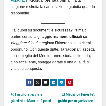
Volagratis
. Ricorda:
prenota prima
in alta
stagione e sfrutta la cancellazione gratuita quando
disponibile.
Hai dubbi su documenti e sicurezza? Prima di
partire consulta gli
aggiornamenti ufficiali
su
Viaggiare Sicuri
e registra l’itinerario se lo ritieni
opportuno. Con queste dritte,
Tarragona
ti aspetta
con il meglio del Mediterraneo: storia millenaria,
cibo eccellente, spiagge dorate e una qualità di
vita che conquista.
Navigazione
I migliori parchi e
El Médano (Tenerife):
giardini di Madrid: 9 posti
guida per organizzare il
articoli