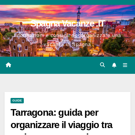
Salta
al
Spagna Vacanze .IT
contenuto
Informazioni e consigli per organizzare una
vacanza in Spagna
GUIDE
Tarragona: guida per
organizzare il viaggio tra