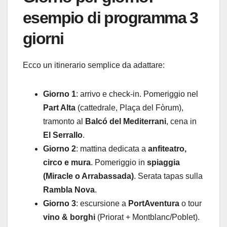
esempio di programma 3
giorni
Ecco un itinerario semplice da adattare:
Giorno 1
: arrivo e check-in. Pomeriggio nel
Part Alta
(cattedrale, Plaça del Fòrum),
tramonto al
Balcó del Mediterrani
, cena in
El Serrallo
.
Giorno 2
: mattina dedicata a
anfiteatro,
circo e mura
. Pomeriggio in
spiaggia
(Miracle o Arrabassada)
. Serata tapas sulla
Rambla Nova
.
Giorno 3
: escursione a
PortAventura
o tour
vino & borghi
(Priorat + Montblanc/Poblet).