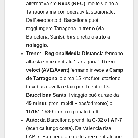
alternativa c’è
Reus (REU)
, molto vicino a
Tarragona ma con operatività stagionale.
Dall’aeroporto di Barcellona puoi
raggiungere Tarragona in
treno
(via
Barcelona Sants),
bus
diretto o
auto a
noleggio
.
Treno
: i
Regional/Media Distancia
fermano
alla stazione centrale “Tarragona”. I
treni
veloci (AVE/Avant)
fermano invece a
Camp
de Tarragona
, a circa 15 km: fuori stazione
trovi bus navetta e taxi per il centro. Da
Barcellona Sants
il viaggio può durare da
45 minuti
(treni rapidi + trasferimento) a
1h15’–1h30’
con i regionali diretti.
Auto
: da Barcellona prendi la
C-32
o l’
AP-7
(scenica lungo costa). Da Valencia risali
l’AP-7. Parcheggiare nelle aree centrali può