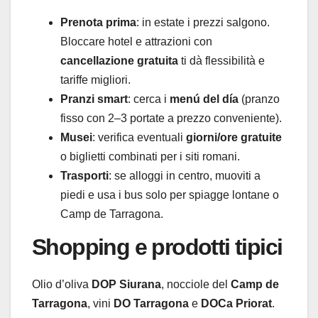
Prenota prima
: in estate i prezzi salgono.
Bloccare hotel e attrazioni con
cancellazione gratuita
ti dà flessibilità e
tariffe migliori.
Pranzi smart
: cerca i
menú del día
(pranzo
fisso con 2–3 portate a prezzo conveniente).
Musei
: verifica eventuali
giorni/ore gratuite
o biglietti combinati per i siti romani.
Trasporti
: se alloggi in centro, muoviti a
piedi e usa i bus solo per spiagge lontane o
Camp de Tarragona.
Shopping e prodotti tipici
Olio d’oliva
DOP Siurana
, nocciole del
Camp de
Tarragona
, vini
DO Tarragona
e
DOCa Priorat
.