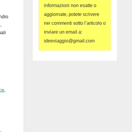
informazioni non esatte o
aggiornate, potete scrivere
ndio
nei commenti sotto l’articolo o
,
inviare un email a:
uali
ideeviaggio@gmail.com
ce
,