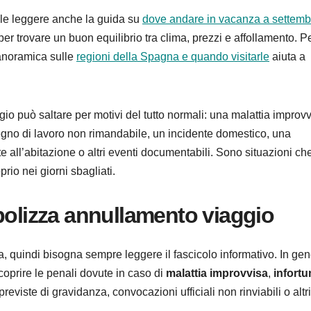
tile leggere anche la guida su
dove andare in vacanza a settemb
er trovare un buon equilibrio tra clima, prezzi e affollamento. Pe
panoramica sulle
regioni della Spagna e quando visitarle
aiuta a
 può saltare per motivi del tutto normali: una malattia improvv
egno di lavoro non rimandabile, un incidente domestico, una
 all’abitazione o altri eventi documentabili. Sono situazioni ch
o nei giorni sbagliati.
polizza annullamento viaggio
uindi bisogna sempre leggere il fascicolo informativo. In gen
prire le penali dovute in caso di
malattia improvvisa
,
infortu
eviste di gravidanza, convocazioni ufficiali non rinviabili o altri