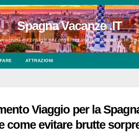
Spagna Vacanze .IT
rmazioni e consigli per organizzare una vacanza in S
FARE
ATTRAZIONI
mento Viaggio per la Spagn
 come evitare brutte sorpr