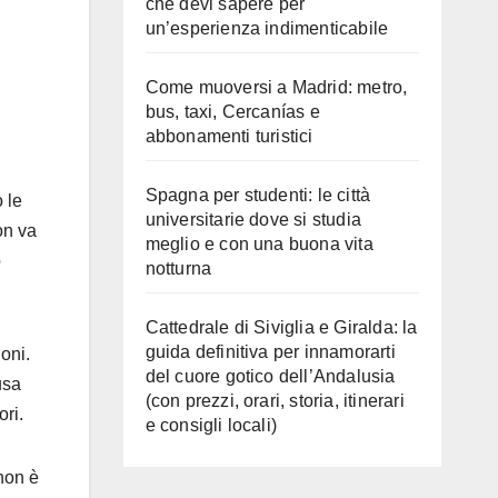
che devi sapere per
un’esperienza indimenticabile
Come muoversi a Madrid: metro,
bus, taxi, Cercanías e
abbonamenti turistici
Spagna per studenti: le città
o le
universitarie dove si studia
on va
meglio e con una buona vita
o
notturna
Cattedrale di Siviglia e Giralda: la
guida definitiva per innamorarti
oni.
del cuore gotico dell’Andalusia
usa
(con prezzi, orari, storia, itinerari
ori.
e consigli locali)
non è