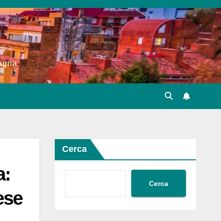
pagna
Cerca
a:
Cerca
ese