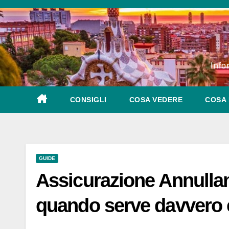
Salta
al
contenuto
Info
CONSIGLI
COSA VEDERE
COSA 
GUIDE
Assicurazione Annulla
quando serve davvero e