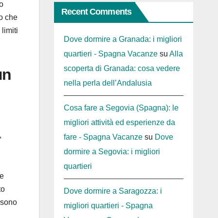
o
Recent Comments
no che
limiti
Dove dormire a Granada: i migliori
quartieri - Spagna Vacanze
su
Alla
scoperta di Granada: cosa vedere
un
nella perla dell’Andalusia
Cosa fare a Segovia (Spagna): le
migliori attività ed esperienze da
,
fare - Spagna Vacanze
su
Dove
dormire a Segovia: i migliori
quartieri
le
to
Dove dormire a Saragozza: i
ossono
migliori quartieri - Spagna