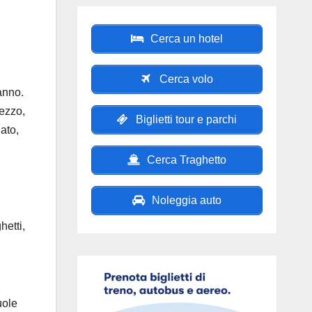
Cerca un hotel
Cerca volo
anno.
rezzo,
Biglietti tour e parchi
ato,
Cerca Traghetto
Noleggia auto
hetti,
uole