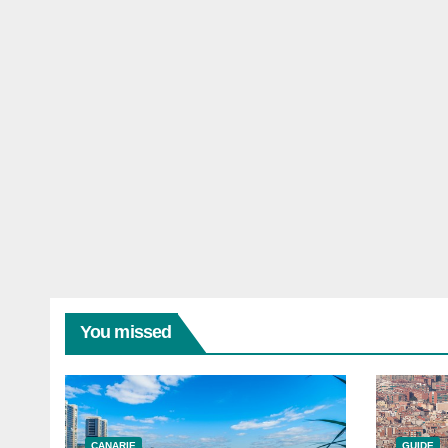
You missed
CANARIE
GUIDE