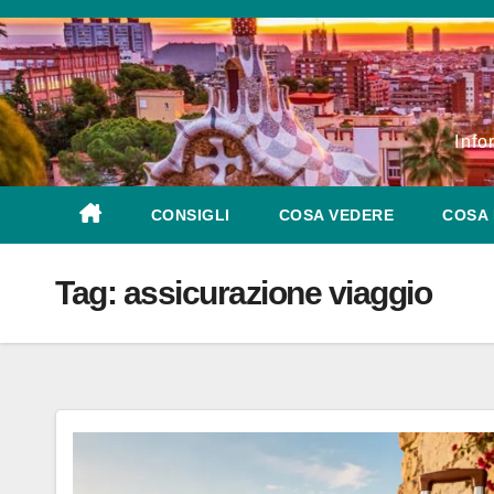
Salta
al
contenuto
Info
CONSIGLI
COSA VEDERE
COSA 
Tag:
assicurazione viaggio