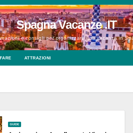
Spagna Vacanze .IT
rmazioni e consigli per organizzare una vacanza in S
FARE
ATTRAZIONI
GUIDE