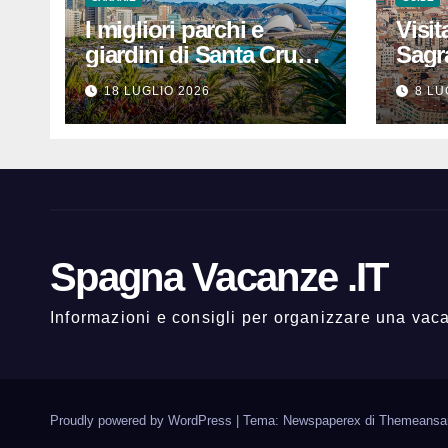
I migliori parchi e
Visit
giardini di Santa Cruz
Sagr
de Tenerife: dove
prezz
18 LUGLIO 2026
8 LU
rilassarsi
che 
un’e
indi
Spagna Vacanze .IT
Informazioni e consigli per organizzare una va
Proudly powered by WordPress
|
Tema: Newspaperex di
Themeansa