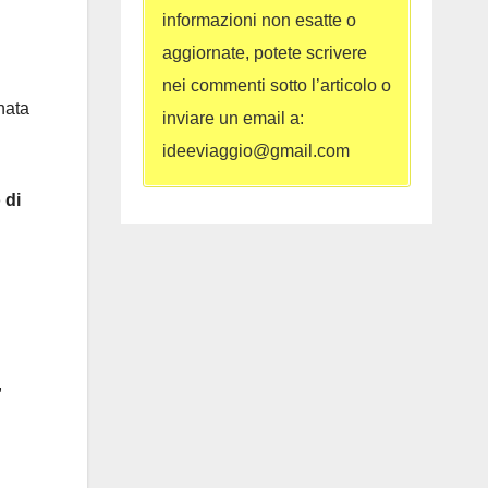
informazioni non esatte o
aggiornate, potete scrivere
nei commenti sotto l’articolo o
nata
inviare un email a:
ideeviaggio@gmail.com
 di
,