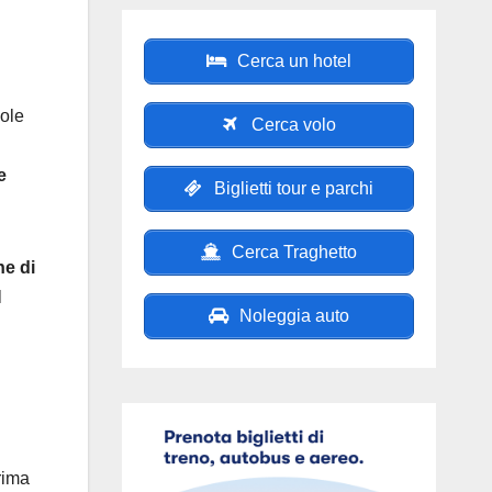
Cerca un hotel
vole
Cerca volo
e
Biglietti tour e parchi
Cerca Traghetto
ne di
l
Noleggia auto
rima