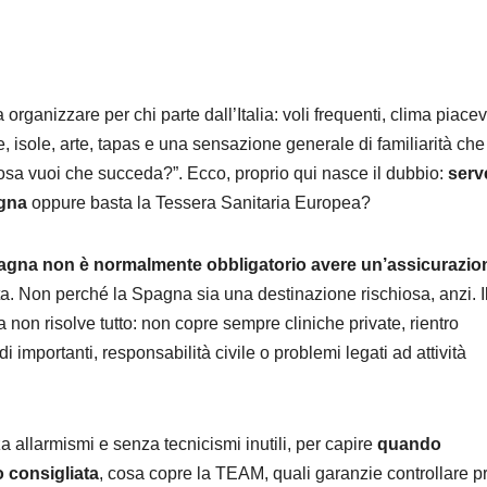
rganizzare per chi parte dall’Italia: voli frequenti, clima piace
, isole, arte, tapas e una sensazione generale di familiarità che
osa vuoi che succeda?”. Ecco, proprio qui nasce il dubbio:
serv
agna
oppure basta la Tessera Sanitaria Europea?
pagna non è normalmente obbligatorio avere un’assicurazio
ta. Non perché la Spagna sia una destinazione rischiosa, anzi. I
 non risolve tutto: non copre sempre cliniche private, rientro
ardi importanti, responsabilità civile o problemi legati ad attività
a allarmismi e senza tecnicismi inutili, per capire
quando
 consigliata
, cosa copre la TEAM, quali garanzie controllare p