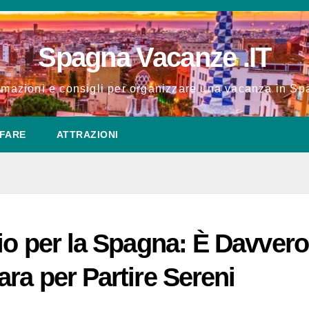
Spagna Vacanze .IT
rmazioni e consigli per organizzare una vacanza in S
FARE
ATTRAZIONI
io per la Spagna: È Davvero
ra per Partire Sereni