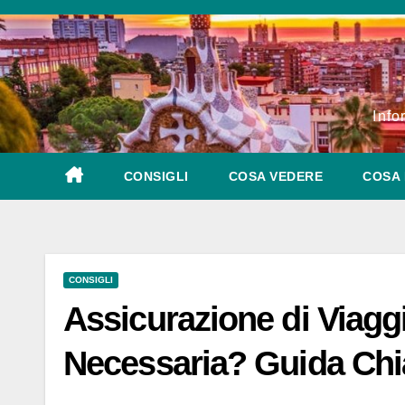
Salta
al
contenuto
Info
CONSIGLI
COSA VEDERE
COSA 
CONSIGLI
Assicurazione di Viagg
Necessaria? Guida Chia