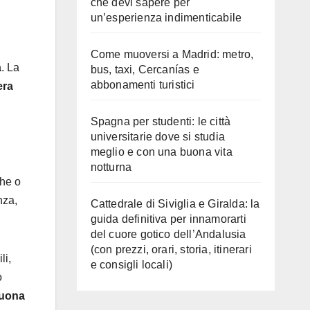
che devi sapere per
un’esperienza indimenticabile
Come muoversi a Madrid: metro,
a
. La
bus, taxi, Cercanías e
abbonamenti turistici
era
Spagna per studenti: le città
universitarie dove si studia
meglio e con una buona vita
notturna
che o
nza,
Cattedrale di Siviglia e Giralda: la
guida definitiva per innamorarti
del cuore gotico dell’Andalusia
(con prezzi, orari, storia, itinerari
li,
e consigli locali)
o
uona