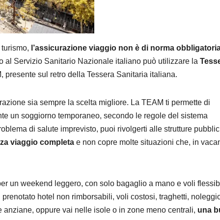
 turismo,
l’assicurazione viaggio non è di norma obbligatori
o al Servizio Sanitario Nazionale italiano può utilizzare la
Tess
, presente sul retro della Tessera Sanitaria italiana.
razione sia sempre la scelta migliore. La TEAM ti permette di
te un soggiorno temporaneo, secondo le regole del sistema
oblema di salute imprevisto, puoi rivolgerti alle strutture pubbli
zza viaggio completa
e non copre molte situazioni che, in vaca
per un weekend leggero, con solo bagaglio a mano e voli flessibi
prenotato hotel non rimborsabili, voli costosi, traghetti, noleggi
ne anziane, oppure vai nelle isole o in zone meno centrali,
una b