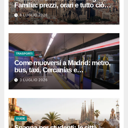
Familia: prezzi, orari e tutto ciò
che devi sapere per
8 LUGLIO 2026
un’esperienza indimenticabile
TRASPORTI
Come muoversi a Madrid: metro,
bus, taxi, Cercanías e
abbonamenti turistici
3 LUGLIO 2026
GUIDE
Spagna per studenti: le città