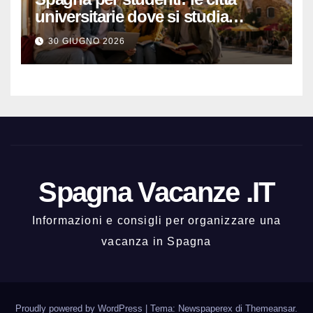
universitarie dove si studia
meglio e con una buona vita
30 GIUGNO 2026
notturna
Spagna Vacanze .IT
Informazioni e consigli per organizzare una
vacanza in Spagna
Proudly powered by WordPress
|
Tema: Newspaperex di
Themeansar
.