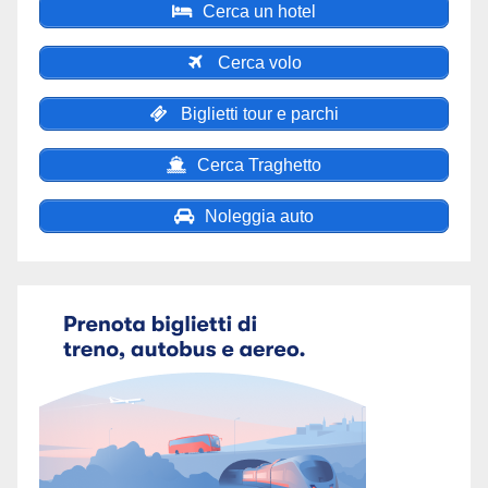
Cerca un hotel
Cerca volo
Biglietti tour e parchi
Cerca Traghetto
Noleggia auto