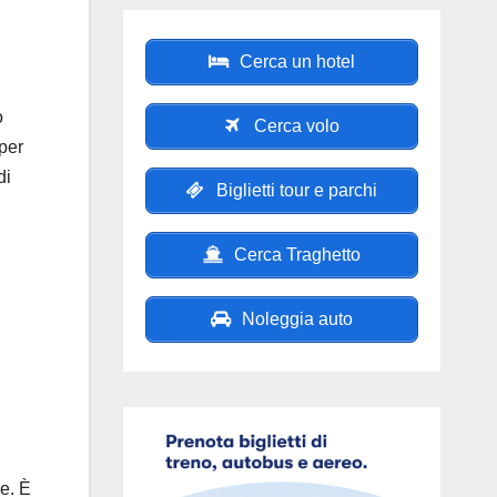
Cerca un hotel
o
Cerca volo
 per
di
Biglietti tour e parchi
Cerca Traghetto
Noleggia auto
l
le. È