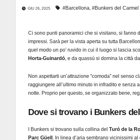
#Barcellona
,
#Bunkers del Carmel
GIU 26, 2025
Ci sono punti panoramici che si visitano, si fanno d
impressi. Sarà per la vista aperta su tutta Barcell
quel modo un po’ ruvido in cui il luogo si lascia sco
Horta-Guinardó
, e da quassù si domina la città d
Non aspettarti un’attrazione “comoda” nel senso cla
raggiungere all’ultimo minuto in infradito e senza 
notte. Proprio per questo, se organizzato bene, reg
Dove si trovano i Bunkers de
I Bunkers si trovano sulla collina del
Turó de la Ro
Parc Güell
. In linea d’aria sembrano vicinissimi al