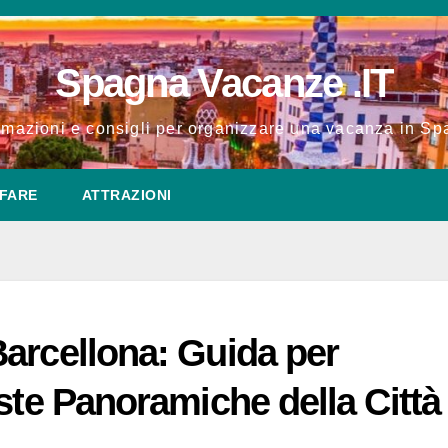
Spagna Vacanze .IT
rmazioni e consigli per organizzare una vacanza in S
FARE
ATTRAZIONI
arcellona: Guida per
ste Panoramiche della Città