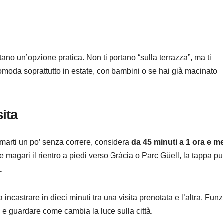
tano un’opzione pratica. Non ti portano “sulla terrazza”, ma ti
comoda soprattutto in estate, con bambini o se hai già macinato
ita
ermarti un po’ senza correre, considera
da 45 minuti a 1 ora e m
 e magari il rientro a piedi verso Gràcia o Parc Güell, la tappa p
a
.
 incastrare in dieci minuti tra una visita prenotata e l’altra. Fun
e guardare come cambia la luce sulla città.