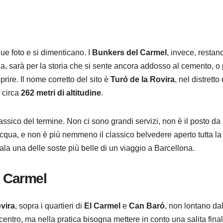
ue foto e si dimenticano. I
Bunkers del Carmel
, invece, restan
ona, sarà per la storia che si sente ancora addosso al cemento, o
prire. Il nome corretto del sito è
Turó de la Rovira
, nel distretto 
a circa
262 metri di altitudine
.
ssico del termine. Non ci sono grandi servizi, non è il posto da
acqua, e non è più nemmeno il classico belvedere aperto tutta la
ala una delle soste più belle di un viaggio a Barcellona.
l Carmel
vira
, sopra i quartieri di
El Carmel
e
Can Baró
, non lontano da
 centro, ma nella pratica bisogna mettere in conto una salita fina