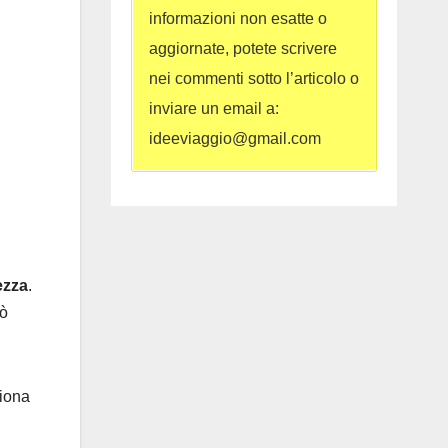
informazioni non esatte o
aggiornate, potete scrivere
nei commenti sotto l’articolo o
inviare un email a:
ideeviaggio@gmail.com
ezza
.
uò
ziona