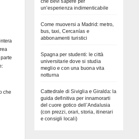
che devi sapere per
un’esperienza indimenticabile
Come muoversi a Madrid: metro,
bus, taxi, Cercanías e
abbonamenti turistici
intera
erea
Spagna per studenti: le città
 parte
universitarie dove si studia
e:
meglio e con una buona vita
notturna
Cattedrale di Siviglia e Giralda: la
go che
guida definitiva per innamorarti
del cuore gotico dell’Andalusia
(con prezzi, orari, storia, itinerari
e consigli locali)