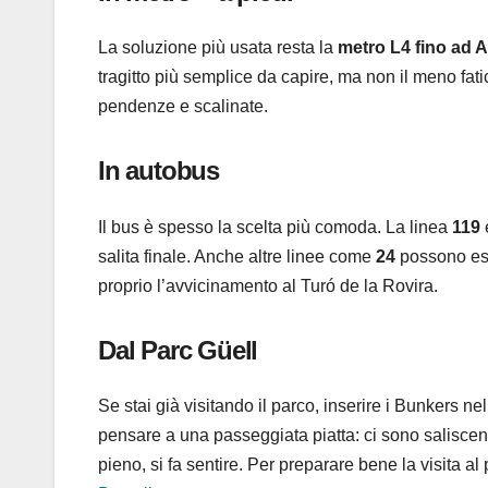
La soluzione più usata resta la
metro L4 fino ad A
tragitto più semplice da capire, ma non il meno fa
pendenze e scalinate.
In autobus
Il bus è spesso la scelta più comoda. La linea
119
è
salita finale. Anche altre linee come
24
possono esse
proprio l’avvicinamento al Turó de la Rovira.
Dal Parc Güell
Se stai già visitando il parco, inserire i Bunkers n
pensare a una passeggiata piatta: ci sono saliscend
pieno, si fa sentire. Per preparare bene la visita a