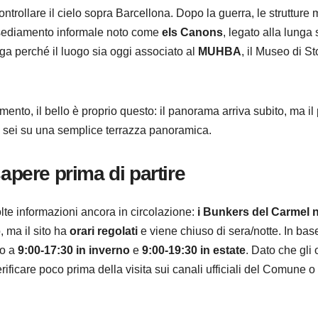
ntrollare il cielo sopra Barcellona. Dopo la guerra, le strutture mi
insediamento informale noto come
els Canons
, legato alla lunga 
ega perché il luogo sia oggi associato al
MUHBA
, il Museo di St
mento, il bello è proprio questo: il panorama arriva subito, ma il
 sei su una semplice terrazza panoramica.
apere prima di partire
lte informazioni ancora in circolazione:
i Bunkers del Carmel 
, ma il sito ha
orari regolati
e viene chiuso di sera/notte. In base
no a
9:00-17:30 in inverno
e
9:00-19:30 in estate
. Dato che gli 
icare poco prima della visita sui canali ufficiali del Comune o