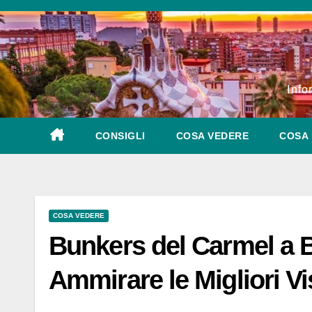
Salta
al
contenuto
Info
CONSIGLI
COSA VEDERE
COSA 
COSA VEDERE
Bunkers del Carmel a B
Ammirare le Migliori Vi