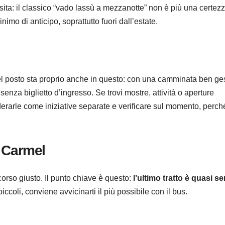
ita: il classico “vado lassù a mezzanotte” non è più una certezz
imo di anticipo, soprattutto fuori dall’estate.
el posto sta proprio anche in questo: con una camminata ben gest
 senza biglietto d’ingresso. Se trovi mostre, attività o aperture
derarle come iniziative separate e verificare sul momento, perch
l Carmel
rcorso giusto. Il punto chiave è questo:
l’ultimo tratto è quasi s
coli, conviene avvicinarti il più possibile con il bus.