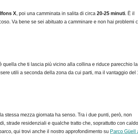
lfons X
, poi una camminata in salita di circa
20-25 minuti
. È il
ticoso. Va bene se sei abituato a camminare e non hai problemi 
 quella che ti lascia più vicino alla collina e riduce parecchio la
re utili a seconda della zona da cui parti, ma il vantaggio del
ella stessa mezza giornata ha senso. Tra i due punti, però, non
i, strade residenziali e qualche tratto che, soprattutto con cald
l parco, qui trovi anche il nostro approfondimento su
Parco Güell 