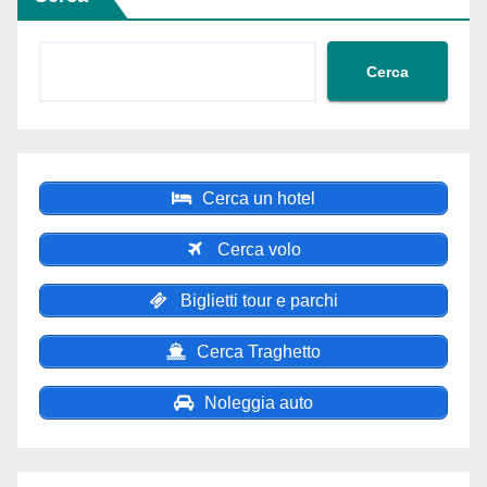
Cerca
Cerca un hotel
Cerca volo
Biglietti tour e parchi
Cerca Traghetto
Noleggia auto