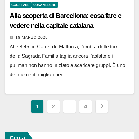
COSA FARE
COSA VEDERE
Alla scoperta di Barcellona: cosa fare e
vedere nella capitale catalana
18 MARZO 2025
Alle 8:45, in Carrer de Mallorca, l’ombra delle torri
della Sagrada Família taglia ancora l’asfalto e i
pullman non hanno iniziato a scaricare gruppi. È uno
dei momenti migliori per…
Paginazione
1
2
…
4
degli
articoli
Cerca