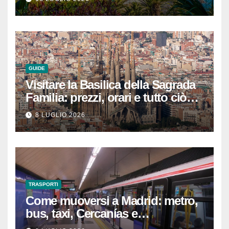
GUIDE
Visitare la Basilica della Sagrada
Familia: prezzi, orari e tutto ciò
che devi sapere per
8 LUGLIO 2026
un’esperienza indimenticabile
TRASPORTI
Come muoversi a Madrid: metro,
bus, taxi, Cercanías e
abbonamenti turistici