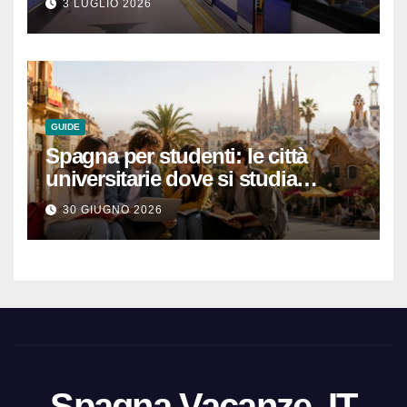
3 LUGLIO 2026
GUIDE
Spagna per studenti: le città
universitarie dove si studia
meglio e con una buona vita
30 GIUGNO 2026
notturna
Spagna Vacanze .IT