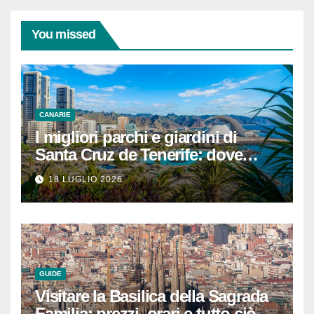
You missed
CANARIE
I migliori parchi e giardini di
Santa Cruz de Tenerife: dove
rilassarsi
18 LUGLIO 2026
GUIDE
Visitare la Basilica della Sagrada
Familia: prezzi, orari e tutto ciò