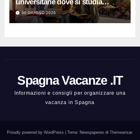
universitarie dove si studia
meglio e con una buona vita
30 GIUGNO 2026
notturna
Spagna Vacanze .IT
Informazioni e consigli per organizzare una
vacanza in Spagna
Proudly powered by WordPress
|
Tema: Newspaperex di
Themeansar
.