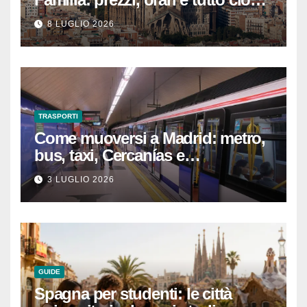
che devi sapere per
8 LUGLIO 2026
un’esperienza indimenticabile
TRASPORTI
Come muoversi a Madrid: metro,
bus, taxi, Cercanías e
abbonamenti turistici
3 LUGLIO 2026
GUIDE
Spagna per studenti: le città