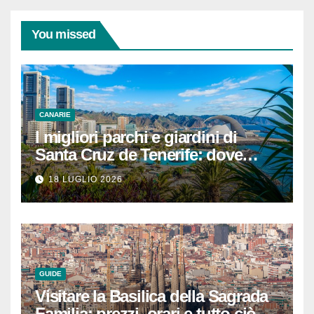
You missed
CANARIE
I migliori parchi e giardini di
Santa Cruz de Tenerife: dove
rilassarsi
18 LUGLIO 2026
GUIDE
Visitare la Basilica della Sagrada
Familia: prezzi, orari e tutto ciò