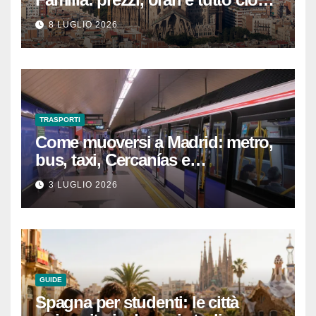
che devi sapere per
8 LUGLIO 2026
un’esperienza indimenticabile
TRASPORTI
Come muoversi a Madrid: metro,
bus, taxi, Cercanías e
abbonamenti turistici
3 LUGLIO 2026
GUIDE
Spagna per studenti: le città