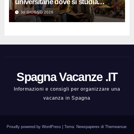
universitarie dove si studia
meglio e con una buona vita
30 GIUGNO 2026
notturna
Spagna Vacanze .IT
Informazioni e consigli per organizzare una
vacanza in Spagna
Proudly powered by WordPress
|
Tema: Newspaperex di
Themeansar
.