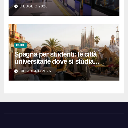
abbonamenti turistici
3 LUGLIO 2026
GUIDE
Spagna per studenti: le città
universitarie dove si studia
meglio e con una buona vita
30 GIUGNO 2026
notturna