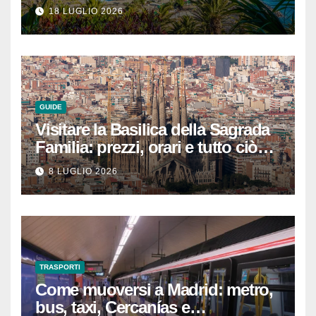
rilassarsi
18 LUGLIO 2026
GUIDE
Visitare la Basilica della Sagrada
Familia: prezzi, orari e tutto ciò
che devi sapere per
8 LUGLIO 2026
un’esperienza indimenticabile
TRASPORTI
Come muoversi a Madrid: metro,
bus, taxi, Cercanías e