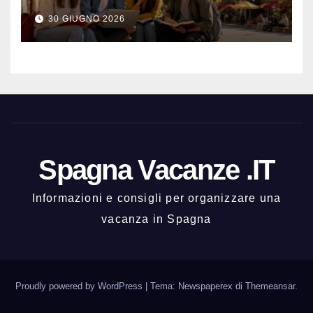
meglio e con una buona vita
30 GIUGNO 2026
notturna
Spagna Vacanze .IT
Informazioni e consigli per organizzare una
vacanza in Spagna
Proudly powered by WordPress
|
Tema: Newspaperex di
Themeansar
.