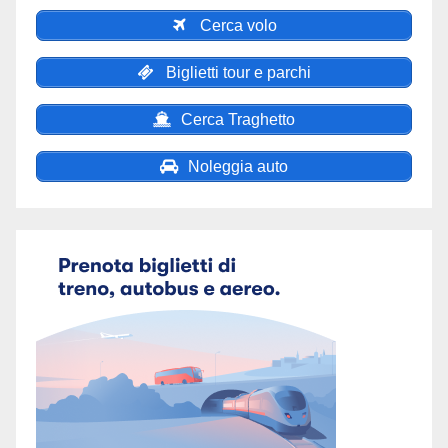
Cerca volo
Biglietti tour e parchi
Cerca Traghetto
Noleggia auto