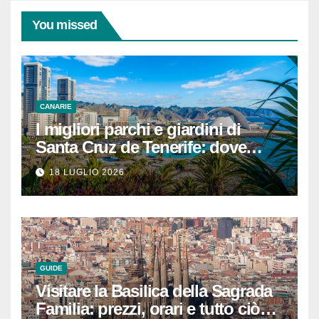
You missed
CANARIE
I migliori parchi e giardini di
Santa Cruz de Tenerife: dove
rilassarsi
18 LUGLIO 2026
GUIDE
Visitare la Basilica della Sagrada
Familia: prezzi, orari e tutto ciò