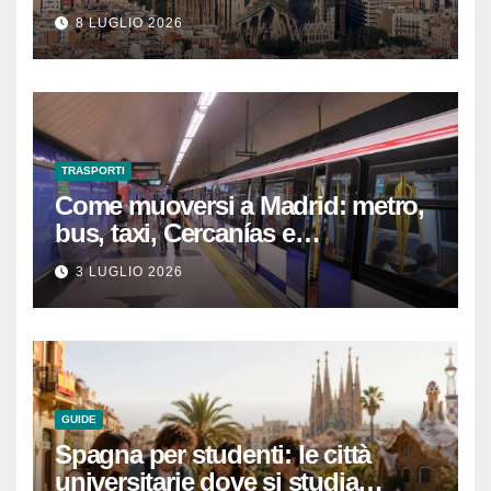
che devi sapere per
8 LUGLIO 2026
un’esperienza indimenticabile
TRASPORTI
Come muoversi a Madrid: metro,
bus, taxi, Cercanías e
abbonamenti turistici
3 LUGLIO 2026
GUIDE
Spagna per studenti: le città
universitarie dove si studia