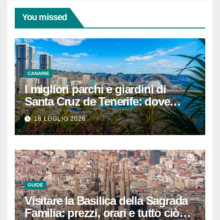
You missed
CANARIE
I migliori parchi e giardini di
Santa Cruz de Tenerife: dove
rilassarsi
18 LUGLIO 2026
GUIDE
Visitare la Basilica della Sagrada
Familia: prezzi, orari e tutto ciò