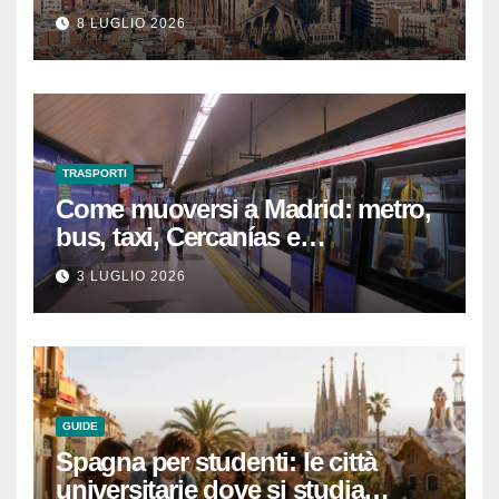
che devi sapere per
8 LUGLIO 2026
un’esperienza indimenticabile
TRASPORTI
Come muoversi a Madrid: metro,
bus, taxi, Cercanías e
abbonamenti turistici
3 LUGLIO 2026
GUIDE
Spagna per studenti: le città
universitarie dove si studia