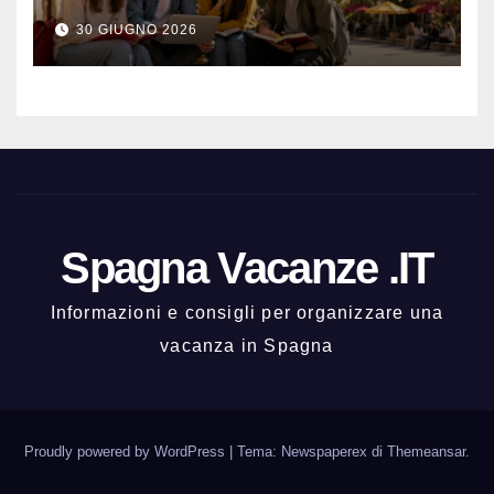
meglio e con una buona vita
30 GIUGNO 2026
notturna
Spagna Vacanze .IT
Informazioni e consigli per organizzare una
vacanza in Spagna
Proudly powered by WordPress
|
Tema: Newspaperex di
Themeansar
.