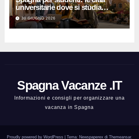
universitarie dove si studia
meglio e con una buona vita
30 GIUGNO 2026
notturna
Spagna Vacanze .IT
Informazioni e consigli per organizzare una
vacanza in Spagna
Proudly powered by WordPress
|
Tema: Newspaperex di
Themeansar
.