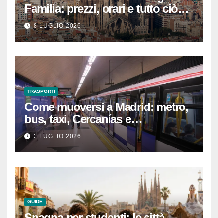
Familia: prezzi, orari e tutto ciò
che devi sapere per
8 LUGLIO 2026
un’esperienza indimenticabile
TRASPORTI
Come muoversi a Madrid: metro,
bus, taxi, Cercanías e
abbonamenti turistici
3 LUGLIO 2026
GUIDE
Spagna per studenti: le città