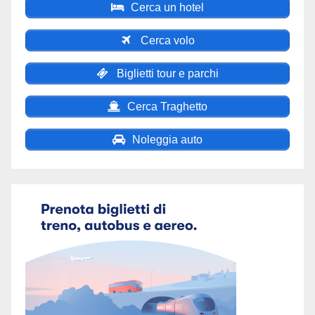
Cerca un hotel
Cerca volo
Biglietti tour e parchi
Cerca Traghetto
Noleggia auto