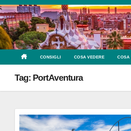
Salta
al
contenuto
Info
CONSIGLI
COSA VEDERE
COSA 
Tag:
PortAventura