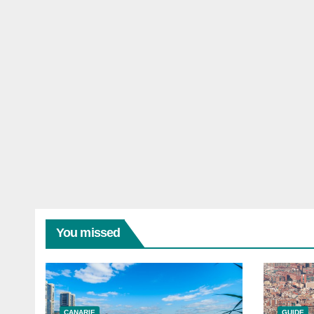
You missed
CANARIE
GUIDE