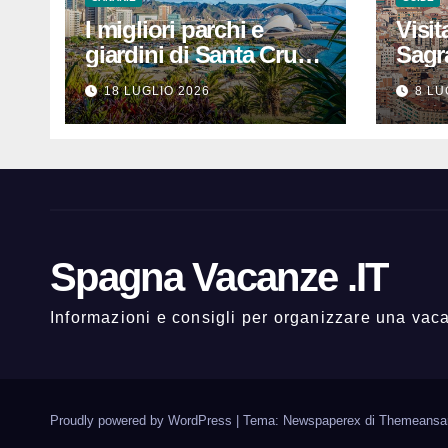
I migliori parchi e
Visit
giardini di Santa Cruz
Sagr
de Tenerife: dove
prezz
18 LUGLIO 2026
8 LU
rilassarsi
che 
un’e
indi
Spagna Vacanze .IT
Informazioni e consigli per organizzare una va
Proudly powered by WordPress
|
Tema: Newspaperex di
Themeansa