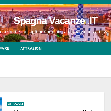
Spagna Vacanze .IT
rmazioni e consigli per organizzare una vacanza in S
FARE
ATTRAZIONI
ATTRAZIONI