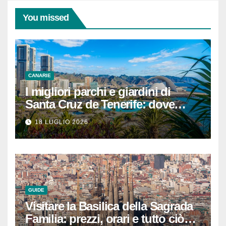
You missed
CANARIE
I migliori parchi e giardini di
Santa Cruz de Tenerife: dove
rilassarsi
18 LUGLIO 2026
GUIDE
Visitare la Basilica della Sagrada
Familia: prezzi, orari e tutto ciò