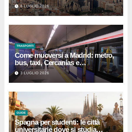
che devi sapere per
8 LUGLIO 2026
un’esperienza indimenticabile
TRASPORTI
Come muoversi a Madrid: metro,
bus, taxi, Cercanías e
abbonamenti turistici
3 LUGLIO 2026
GUIDE
Spagna per studenti: le città
universitarie dove si studia