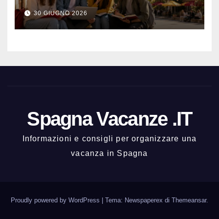
meglio e con una buona vita
30 GIUGNO 2026
notturna
Spagna Vacanze .IT
Informazioni e consigli per organizzare una
vacanza in Spagna
Proudly powered by WordPress
|
Tema: Newspaperex di
Themeansar
.