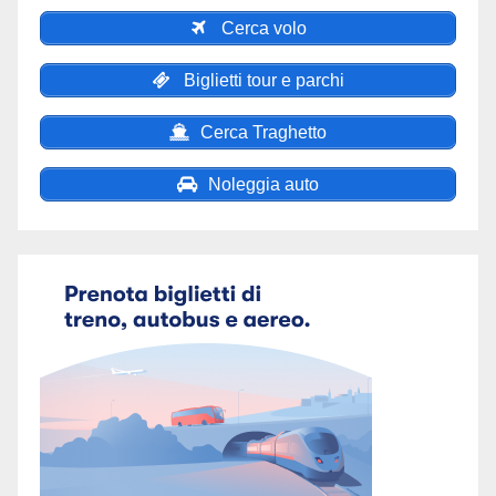
Cerca volo
Biglietti tour e parchi
Cerca Traghetto
Noleggia auto