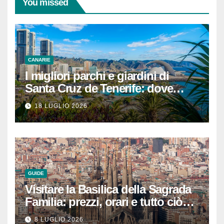
You missed
CANARIE
I migliori parchi e giardini di
Santa Cruz de Tenerife: dove
rilassarsi
18 LUGLIO 2026
GUIDE
Visitare la Basilica della Sagrada
Familia: prezzi, orari e tutto ciò
che devi sapere per
8 LUGLIO 2026