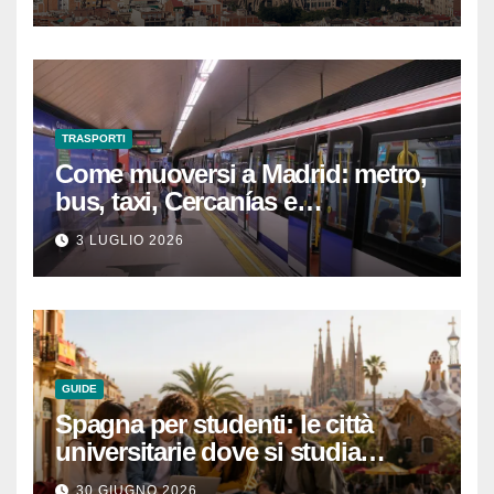
un’esperienza indimenticabile
TRASPORTI
Come muoversi a Madrid: metro,
bus, taxi, Cercanías e
abbonamenti turistici
3 LUGLIO 2026
GUIDE
Spagna per studenti: le città
universitarie dove si studia
meglio e con una buona vita
30 GIUGNO 2026