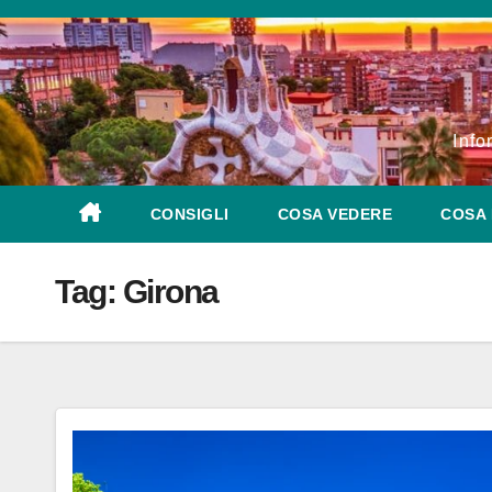
Salta
al
contenuto
Info
CONSIGLI
COSA VEDERE
COSA 
Tag:
Girona