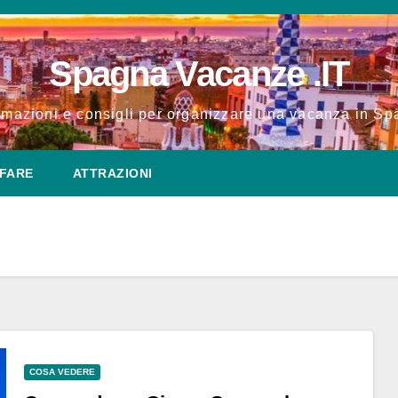
Spagna Vacanze .IT
rmazioni e consigli per organizzare una vacanza in S
FARE
ATTRAZIONI
COSA VEDERE