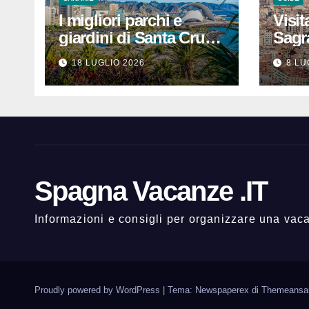
I migliori parchi e
Visit
giardini di Santa Cruz
Sagr
de Tenerife: dove
prezz
18 LUGLIO 2026
8 LU
rilassarsi
che 
un’e
indi
Spagna Vacanze .IT
Informazioni e consigli per organizzare una va
Proudly powered by WordPress
|
Tema: Newspaperex di
Themeansa