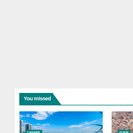
You missed
CANARIE
GUIDE