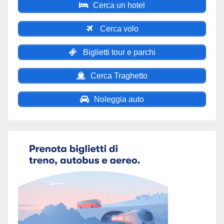
Cerca un hotel
Cerca volo
Biglietti tour e parchi
Cerca Traghetto
Noleggia auto