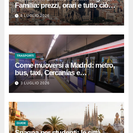
Familia: prezzi, orari e tutto ciò
che devi sapere per
8 LUGLIO 2026
un’esperienza indimenticabile
TRASPORTI
Come muoversi a Madrid: metro,
bus, taxi, Cercanías e
abbonamenti turistici
3 LUGLIO 2026
GUIDE
Spagna per studenti: le città