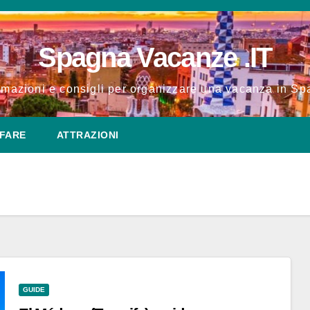
Spagna Vacanze .IT
rmazioni e consigli per organizzare una vacanza in S
FARE
ATTRAZIONI
GUIDE