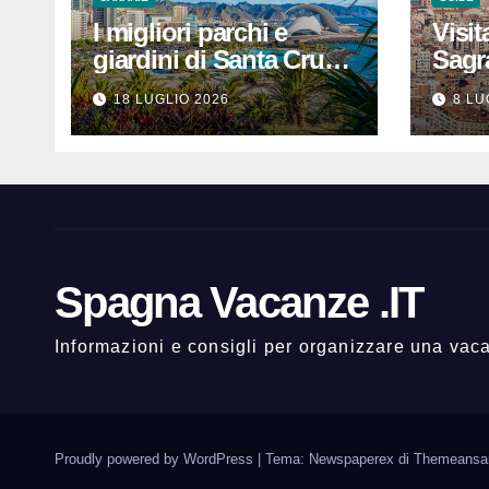
I migliori parchi e
Visit
giardini di Santa Cruz
Sagr
de Tenerife: dove
prezz
18 LUGLIO 2026
8 LU
rilassarsi
che 
un’e
indi
Spagna Vacanze .IT
Informazioni e consigli per organizzare una va
Proudly powered by WordPress
|
Tema: Newspaperex di
Themeansa