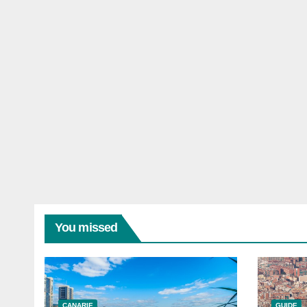
You missed
CANARIE
GUIDE