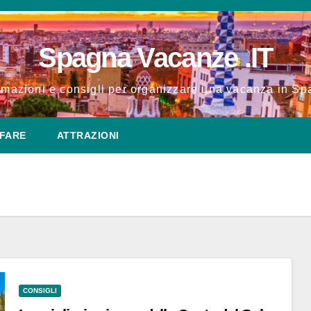
Spagna Vacanze .IT
rmazioni e consigli per organizzare una vacanza in S
FARE
ATTRAZIONI
CONSIGLI