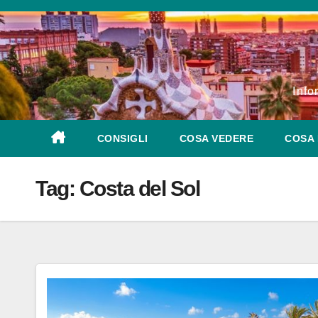
Salta
al
contenuto
Info
CONSIGLI
COSA VEDERE
COSA 
Tag:
Costa del Sol