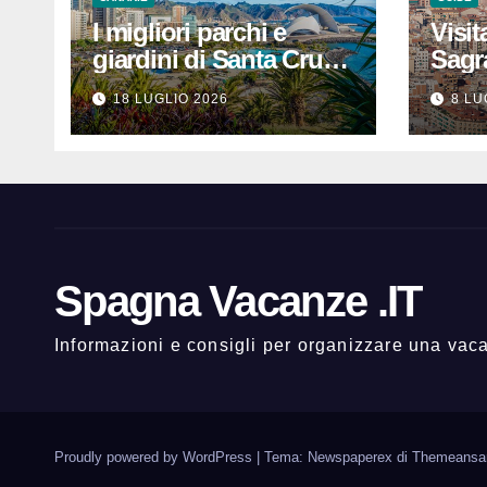
I migliori parchi e
Visit
giardini di Santa Cruz
Sagr
de Tenerife: dove
prezz
18 LUGLIO 2026
8 LU
rilassarsi
che 
un’e
indi
Spagna Vacanze .IT
Informazioni e consigli per organizzare una va
Proudly powered by WordPress
|
Tema: Newspaperex di
Themeansa