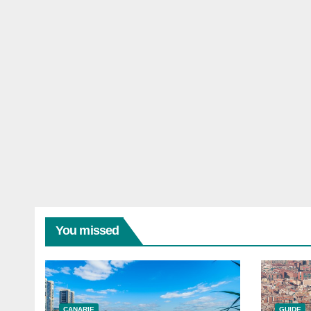
You missed
CANARIE
GUIDE