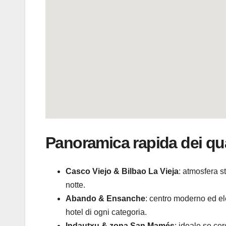
Panoramica rapida dei quar
Casco Viejo & Bilbao La Vieja
: atmosfera st
notte.
Abando & Ensanche
: centro moderno ed el
hotel di ogni categoria.
Indautxu & zona San Mamés
: ideale se ce