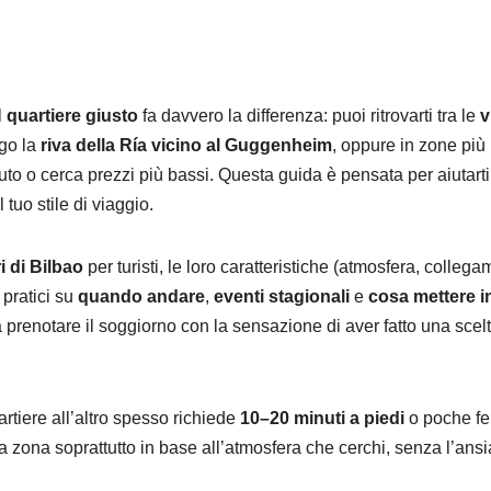
l
quartiere giusto
fa davvero la differenza: puoi ritrovarti tra le
v
ngo la
riva della Ría vicino al Guggenheim
, oppure in zone più
auto o cerca prezzi più bassi. Questa guida è pensata per aiutarti
 tuo stile di viaggio.
i di Bilbao
per turisti, le loro caratteristiche (atmosfera, collega
i pratici su
quando andare
,
eventi stagionali
e
cosa mettere i
da prenotare il soggiorno con la sensazione di aver fatto una scel
rtiere all’altro spesso richiede
10–20 minuti a piedi
o poche fe
a zona soprattutto in base all’atmosfera che cerchi, senza l’ansi