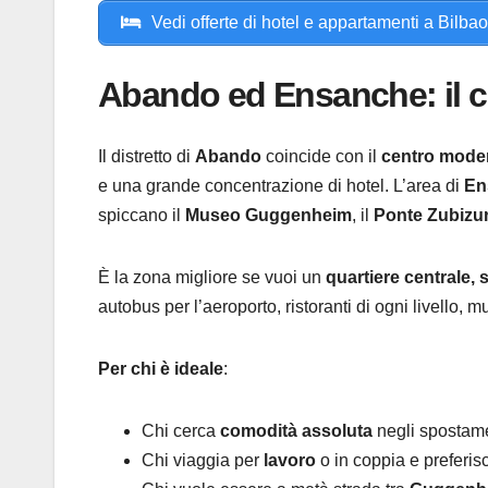
Vedi offerte di hotel e appartamenti a Bilbao
Abando ed Ensanche: il 
Il distretto di
Abando
coincide con il
centro moder
e una grande concentrazione di hotel. L’area di
En
spiccano il
Museo Guggenheim
, il
Ponte Zubizur
È la zona migliore se vuoi un
quartiere centrale, 
autobus per l’aeroporto, ristoranti di ogni livello, 
Per chi è ideale
:
Chi cerca
comodità assoluta
negli spostame
Chi viaggia per
lavoro
o in coppia e preferis