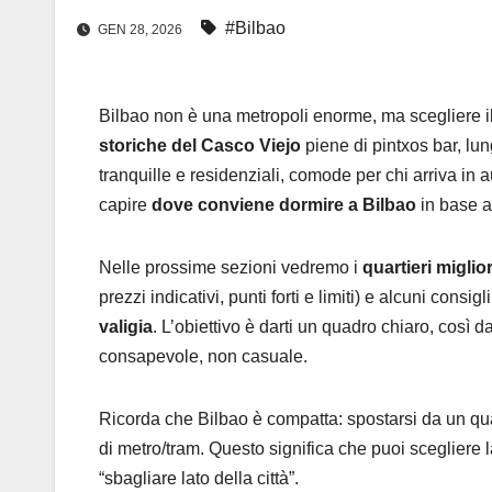
#Bilbao
GEN 28, 2026
Bilbao non è una metropoli enorme, ma scegliere i
storiche del Casco Viejo
piene di pintxos bar, lu
tranquille e residenziali, comode per chi arriva in 
capire
dove conviene dormire a Bilbao
in base al
Nelle prossime sezioni vedremo i
quartieri miglior
prezzi indicativi, punti forti e limiti) e alcuni consigl
valigia
. L’obiettivo è darti un quadro chiaro, così 
consapevole, non casuale.
Ricorda che Bilbao è compatta: spostarsi da un qua
di metro/tram. Questo significa che puoi scegliere l
“sbagliare lato della città”.