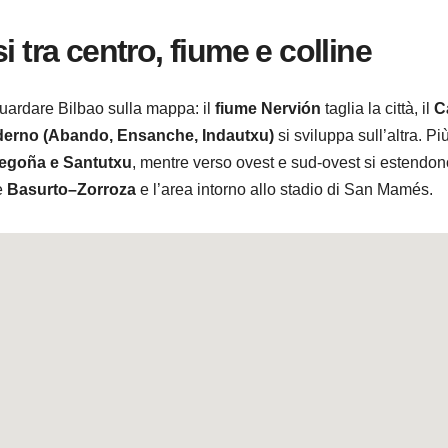
 tra centro, fiume e colline
 guardare Bilbao sulla mappa: il
fiume Nervión
taglia la città, il
C
derno (Abando, Ensanche, Indautxu)
si sviluppa sull’altra. Più
egoña e Santutxu
, mentre verso ovest e sud-ovest si estendon
me
Basurto–Zorroza
e l’area intorno allo stadio di San Mamés.