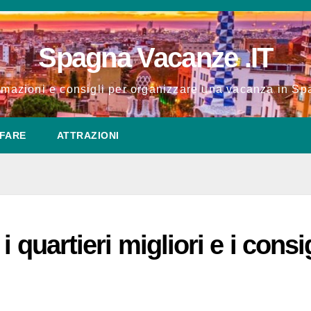
Spagna Vacanze .IT
rmazioni e consigli per organizzare una vacanza in S
FARE
ATTRAZIONI
 quartieri migliori e i consig