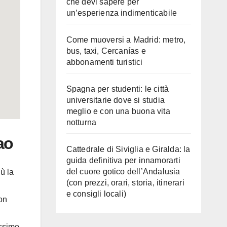
che devi sapere per
un’esperienza indimenticabile
Come muoversi a Madrid: metro,
bus, taxi, Cercanías e
abbonamenti turistici
Spagna per studenti: le città
universitarie dove si studia
meglio e con una buona vita
notturna
ao
Cattedrale di Siviglia e Giralda: la
guida definitiva per innamorarti
del cuore gotico dell’Andalusia
iù la
(con prezzi, orari, storia, itinerari
e consigli locali)
on
issimo