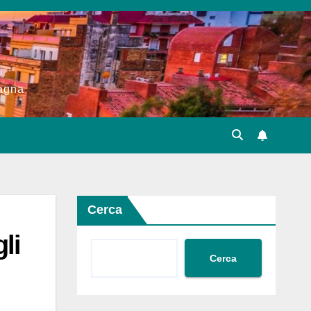
pagna
Cerca
li
Cerca