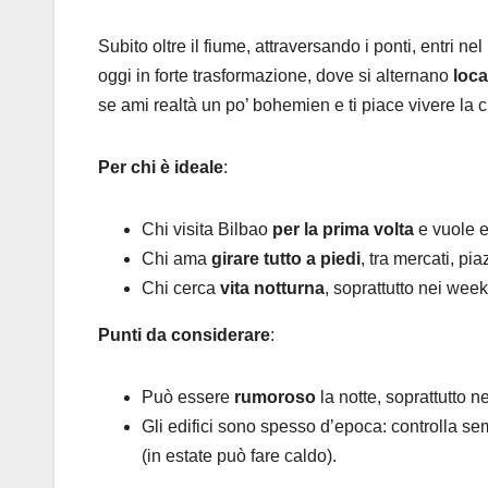
Subito oltre il fiume, attraversando i ponti, entri n
oggi in forte trasformazione, dove si alternano
loca
se ami realtà un po’ bohemien e ti piace vivere la ci
Per chi è ideale
:
Chi visita Bilbao
per la prima volta
e vuole e
Chi ama
girare tutto a piedi
, tra mercati, piaz
Chi cerca
vita notturna
, soprattutto nei wee
Punti da considerare
:
Può essere
rumoroso
la notte, soprattutto n
Gli edifici sono spesso d’epoca: controlla se
(in estate può fare caldo).