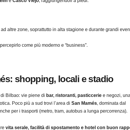
eim
e
Casco Viejo
, raggiungendoli a piedi.
 ad altre zone, soprattutto in alta stagione e durante grandi even
sti percepirlo come più moderno e “business”.
s: shopping, locali e stadio
di Bilbao: vie piene di
bar, ristoranti, pasticcerie
e negozi, una
tica. Poco più a sud trovi l’area di
San Mamés
, dominata dal
nche per i trasporti (metro, tram, autobus a lunga percorrenza).
ire
vita serale, facilità di spostamento e hotel con buon rapp