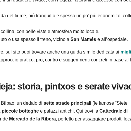
ponda del fiume, più tranquillo e spesso un po’ più economico, col
 collina, con belle viste e atmosfera molto locale.
auto o usa spesso il treno, vicino a
San Mamés
e all’ospedale.
re, sul sito puoi trovare anche una guida simile dedicata ai
migli
approccio pratico: pro, contro e suggerimenti concreti in base al t
ja: storia, pintxos e serate viva
di Bilbao: un dedalo di
sette strade principali
(le famose “Siete
, piccole botteghe
e palazzi antichi. Qui trovi la
Cattedrale di
rande
Mercado de la Ribera
, perfetto per assaggiare prodotti loca