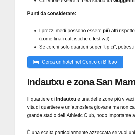
Chi vuole essere a metà strada tra
Guggenh
Punti da considerare
:
I prezzi medi possono essere
più alti
rispetto
(come finali calcistiche o festival).
Se cerchi solo quartieri super “tipici”, potre
Cerca un hotel nel Centro di Bilbao
Indautxu e zona San Mamé
Il quartiere di
Indautxu
è una delle zone più vivaci 
vita di quartiere e un’atmosfera giovane ma non cao
grande stadio dell’Athletic Club, nodo importante a
È una scelta particolarmente azzeccata se vuoi un