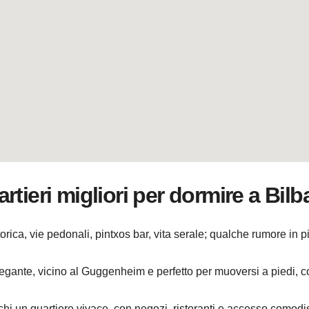
tieri migliori per dormire a Bilb
orica, vie pedonali, pintxos bar, vita serale; qualche rumore in p
egante, vicino al Guggenheim e perfetto per muoversi a piedi, c
rchi un quartiere vivace, con negozi, ristoranti e accesso comod