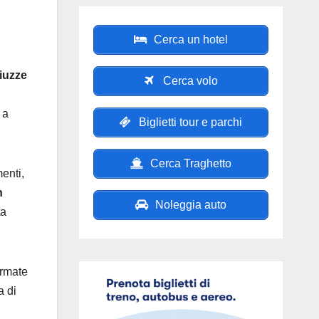
Cerca un hotel
iuzze
Cerca volo
 a
Biglietti tour e parchi
Cerca Traghetto
menti,
n
Noleggia auto
ta
rmate
a di