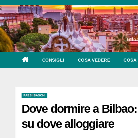
Salta
al
contenuto
Info
CONSIGLI
COSA VEDERE
COSA 
PAESI BASCHI
Dove dormire a Bilbao: i
su dove alloggiare