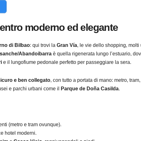
centro moderno ed elegante
no di Bilbao
: qui trovi la
Gran Vía
, le vie dello shopping, molti u
sanche/Abandoibarra
è quella rigenerata lungo l’estuario, do
i
e il lungofiume pedonale perfetto per passeggiare la sera.
sicuro e ben collegato
, con tutto a portata di mano: metro, tram,
musei e parchi urbani come il
Parque de Doña Casilda
.
nti (metro e tram ovunque).
ce hotel moderni.