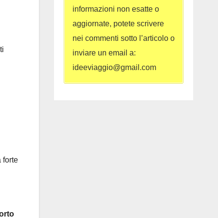
informazioni non esatte o
aggiornate, potete scrivere
nei commenti sotto l’articolo o
ti
inviare un email a:
ideeviaggio@gmail.com
 forte
orto