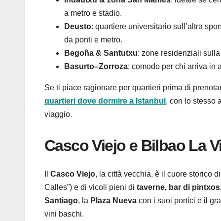
a metro e stadio.
Deusto
: quartiere universitario sull’altra s
da ponti e metro.
Begoña & Santutxu
: zone residenziali sulla
Basurto–Zorroza
: comodo per chi arriva in 
Se ti piace ragionare per quartieri prima di prenota
quartieri dove dormire a Istanbul
, con lo stesso 
viaggio.
Casco Viejo e Bilbao La Vie
Il
Casco Viejo
, la città vecchia, è il cuore storico 
Calles”) e di vicoli pieni di
taverne, bar di pintxos
Santiago
, la
Plaza Nueva
con i suoi portici e il g
vini baschi.