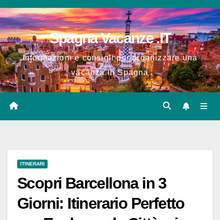
Salta
al
Spagna Vacanze .IT
contenuto
Informazioni e consigli per organizzare una
vacanza in Spagna
ITINERARI
Scopri Barcellona in 3
Giorni: Itinerario Perfetto