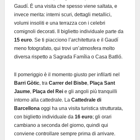
Gaudí. È una visita che spesso viene saltata, e
invece merita: interni scuri, dettagli metallici,
volumi insoliti e una terrazza con i celebri
comignoli decorati. Il biglietto individuale parte da
15 euro
. Se ti piacciono l’architettura e il Gaudí
meno fotografato, qui trovi un’atmosfera molto
diversa rispetto a Sagrada Família o Casa Batlló.
Il pomeriggio è il momento giusto per infilarti nel
Barri Gòtic
, tra
Carrer del Bisbe
,
Plaça Sant
Jaume
,
Plaça del Rei
e gli angoli più tranquilli
intorno alla cattedrale. La
Cattedrale di
Barcellona
oggi ha una visita turistica strutturata,
con biglietto individuale da
16 euro
; gli orari
cambiano a seconda del giorno, quindi qui
conviene controllare sempre prima di arrivare.