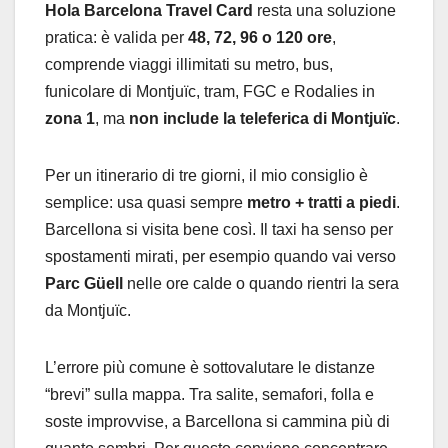
Hola Barcelona Travel Card
resta una soluzione
pratica: è valida per
48, 72, 96 o 120 ore
,
comprende viaggi illimitati su metro, bus,
funicolare di Montjuïc, tram, FGC e Rodalies in
zona 1
, ma
non include la teleferica di Montjuïc
.
Per un itinerario di tre giorni, il mio consiglio è
semplice: usa quasi sempre
metro + tratti a piedi
.
Barcellona si visita bene così. Il taxi ha senso per
spostamenti mirati, per esempio quando vai verso
Parc Güell
nelle ore calde o quando rientri la sera
da Montjuïc.
L’errore più comune è sottovalutare le distanze
“brevi” sulla mappa. Tra salite, semafori, folla e
soste improvvise, a Barcellona si cammina più di