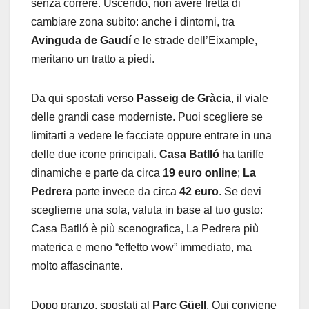
senza correre. Uscendo, non avere fretta di
cambiare zona subito: anche i dintorni, tra
Avinguda de Gaudí
e le strade dell’Eixample,
meritano un tratto a piedi.
Da qui spostati verso
Passeig de Gràcia
, il viale
delle grandi case moderniste. Puoi scegliere se
limitarti a vedere le facciate oppure entrare in una
delle due icone principali.
Casa Batlló
ha tariffe
dinamiche e parte da circa
19 euro online
;
La
Pedrera
parte invece da circa
42 euro
. Se devi
sceglierne una sola, valuta in base al tuo gusto:
Casa Batlló è più scenografica, La Pedrera più
materica e meno “effetto wow” immediato, ma
molto affascinante.
Dopo pranzo, spostati al
Parc Güell
. Qui conviene