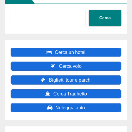
Cerca
Cerca un hotel
Cerca volo
Biglietti tour e parchi
Cerca Traghetto
Noleggia auto