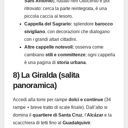
Sant’Antonio
), rubato nell’Ottocento e poi
ritrovato: cerca la parte reintegrata, è una
piccola caccia al tesoro.
Cappella del Sagrario:
splendore
barocco
sivigliano
, con decorazioni che dialogano
con i grandi altari cittadini.
Altre cappelle notevoli:
osserva come
cambiano
stili e committenze
; ogni cappella
è una pagina di
storia urbana
.
8) La
Giralda
(salita
panoramica)
Accedi alla torre per rampe
dolci e continue
(34
rampe + breve tratto di scale finale). Dall’alto si
domina il
quartiere di Santa Cruz
, l’
Alcázar
e la
scacchiera di tetti fino al
Guadalquivir
.