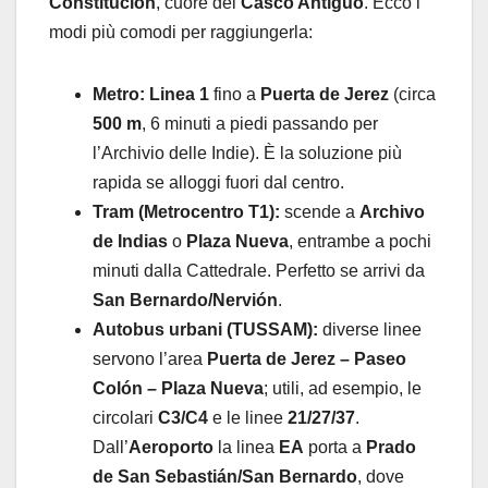
Constitución
, cuore del
Casco Antiguo
. Ecco i
modi più comodi per raggiungerla:
Metro:
Linea 1
fino a
Puerta de Jerez
(circa
500 m
, 6 minuti a piedi passando per
l’Archivio delle Indie). È la soluzione più
rapida se alloggi fuori dal centro.
Tram (Metrocentro T1):
scende a
Archivo
de Indias
o
Plaza Nueva
, entrambe a pochi
minuti dalla Cattedrale. Perfetto se arrivi da
San Bernardo/Nervión
.
Autobus urbani (TUSSAM):
diverse linee
servono l’area
Puerta de Jerez – Paseo
Colón – Plaza Nueva
; utili, ad esempio, le
circolari
C3/C4
e le linee
21/27/37
.
Dall’
Aeroporto
la linea
EA
porta a
Prado
de San Sebastián/San Bernardo
, dove