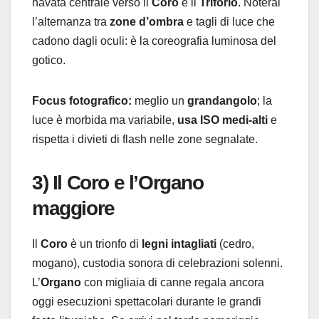
navata centrale verso il
Coro
e il
Triforio
. Noterai
l’alternanza tra
zone d’ombra
e tagli di luce che
cadono dagli oculi: è la coreografia luminosa del
gotico.
Focus fotografico:
meglio un
grandangolo
; la
luce è morbida ma variabile,
usa ISO medi-alti
e
rispetta i divieti di flash nelle zone segnalate.
3) Il Coro e l’Organo
maggiore
Il
Coro
è un trionfo di
legni intagliati
(cedro,
mogano), custodia sonora di celebrazioni solenni.
L’
Organo
con migliaia di canne regala ancora
oggi esecuzioni spettacolari durante le grandi