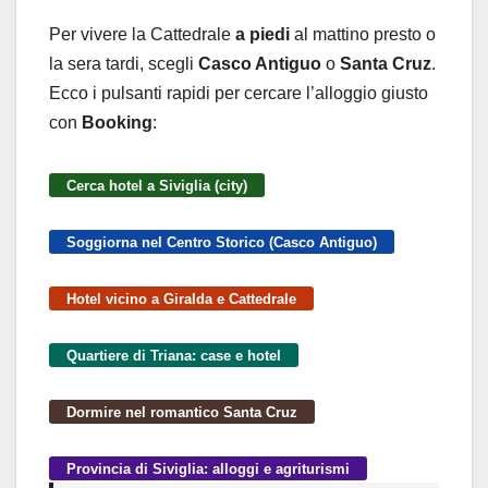
Per vivere la Cattedrale
a piedi
al mattino presto o
la sera tardi, scegli
Casco Antiguo
o
Santa Cruz
.
Ecco i pulsanti rapidi per cercare l’alloggio giusto
con
Booking
:
Cerca hotel a Siviglia (city)
Soggiorna nel Centro Storico (Casco Antiguo)
Hotel vicino a Giralda e Cattedrale
Quartiere di Triana: case e hotel
Dormire nel romantico Santa Cruz
Provincia di Siviglia: alloggi e agriturismi