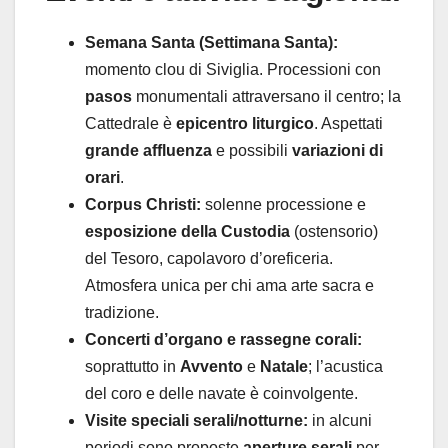
Semana Santa (Settimana Santa):
momento clou di Siviglia. Processioni con
pasos
monumentali attraversano il centro; la
Cattedrale è
epicentro liturgico
. Aspettati
grande affluenza
e possibili
variazioni di
orari
.
Corpus Christi:
solenne processione e
esposizione della Custodia
(ostensorio)
del Tesoro, capolavoro d’oreficeria.
Atmosfera unica per chi ama arte sacra e
tradizione.
Concerti d’organo e rassegne corali:
soprattutto in
Avvento
e
Natale
; l’acustica
del coro e delle navate è coinvolgente.
Visite speciali serali/notturne:
in alcuni
periodi sono proposte
aperture serali
per