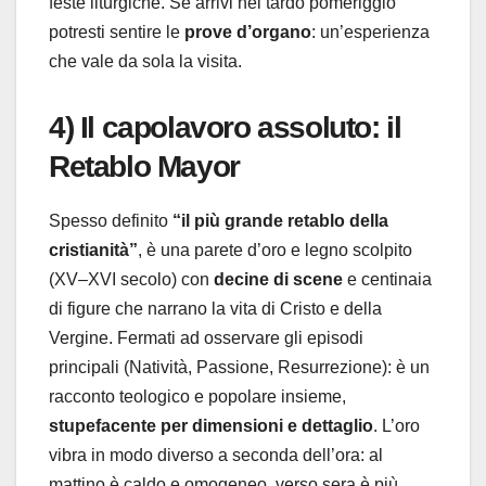
feste liturgiche. Se arrivi nel tardo pomeriggio
potresti sentire le
prove d’organo
: un’esperienza
che vale da sola la visita.
4) Il capolavoro assoluto: il
Retablo Mayor
Spesso definito
“il più grande retablo della
cristianità”
, è una parete d’oro e legno scolpito
(XV–XVI secolo) con
decine di scene
e centinaia
di figure che narrano la vita di Cristo e della
Vergine. Fermati ad osservare gli episodi
principali (Natività, Passione, Resurrezione): è un
racconto teologico e popolare insieme,
stupefacente per dimensioni e dettaglio
. L’oro
vibra in modo diverso a seconda dell’ora: al
mattino è caldo e omogeneo, verso sera è più