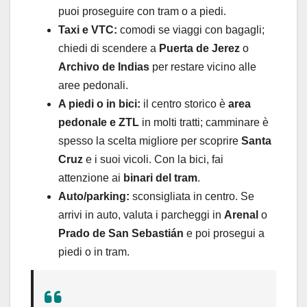
puoi proseguire con tram o a piedi.
Taxi e VTC:
comodi se viaggi con bagagli;
chiedi di scendere a
Puerta de Jerez
o
Archivo de Indias
per restare vicino alle
aree pedonali.
A piedi o in bici:
il centro storico è
area
pedonale e ZTL
in molti tratti; camminare è
spesso la scelta migliore per scoprire
Santa
Cruz
e i suoi vicoli. Con la bici, fai
attenzione ai
binari del tram
.
Auto/parking:
sconsigliata in centro. Se
arrivi in auto, valuta i parcheggi in
Arenal
o
Prado de San Sebastián
e poi prosegui a
piedi o in tram.