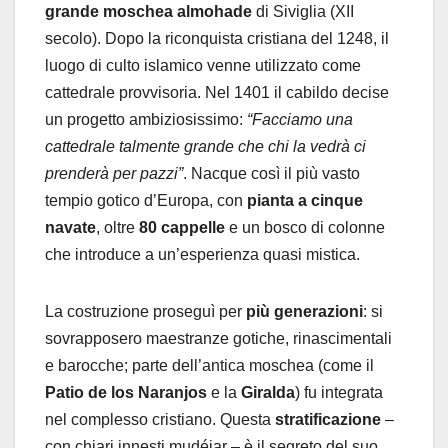
grande moschea almohade
di Siviglia (XII
secolo). Dopo la riconquista cristiana del 1248, il
luogo di culto islamico venne utilizzato come
cattedrale provvisoria. Nel 1401 il cabildo decise
un progetto ambiziosissimo:
“Facciamo una
cattedrale talmente grande che chi la vedrà ci
prenderà per pazzi”
. Nacque così il più vasto
tempio gotico d’Europa, con
pianta a cinque
navate
, oltre
80 cappelle
e un bosco di colonne
che introduce a un’esperienza quasi mistica.
La costruzione proseguì per
più generazioni
: si
sovrapposero maestranze gotiche, rinascimentali
e barocche; parte dell’antica moschea (come il
Patio de los Naranjos
e la
Giralda
) fu integrata
nel complesso cristiano. Questa
stratificazione
–
con chiari innesti mudéjar – è il segreto del suo