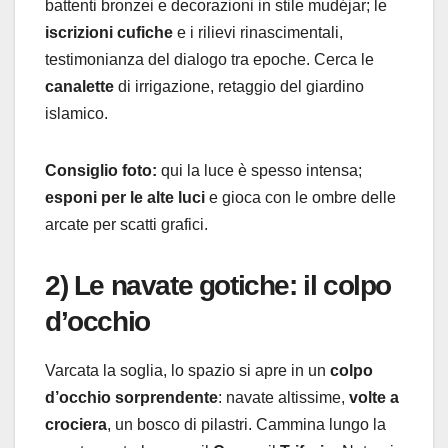
battenti bronzei e decorazioni in stile mudéjar; le
iscrizioni cufiche
e i rilievi rinascimentali,
testimonianza del dialogo tra epoche. Cerca le
canalette
di irrigazione, retaggio del giardino
islamico.
Consiglio foto:
qui la luce è spesso intensa;
esponi per le alte luci
e gioca con le ombre delle
arcate per scatti grafici.
2) Le navate gotiche: il colpo
d’occhio
Varcata la soglia, lo spazio si apre in un
colpo
d’occhio sorprendente
: navate altissime,
volte a
crociera
, un bosco di pilastri. Cammina lungo la