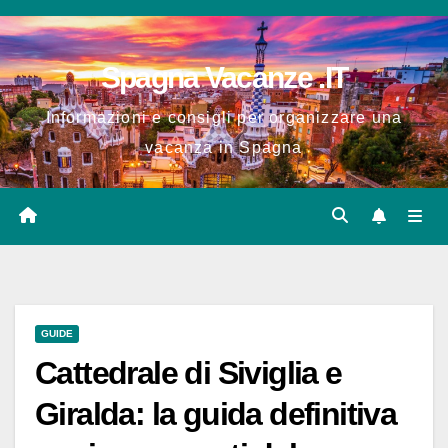
Salta
al
Spagna Vacanze .IT
contenuto
Informazioni e consigli per organizzare una
vacanza in Spagna
GUIDE
Cattedrale di Siviglia e
Giralda: la guida definitiva