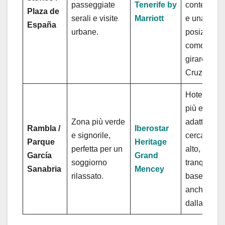
passeggiate
Tenerife by
contempor
Plaza de
serali e visite
Marriott
e una
España
urbane.
posizione
comoda pe
girare San
Cruz a pied
Hotel stori
più elegant
Zona più verde
adatto a ch
Rambla /
Iberostar
e signorile,
cerca comf
Parque
Heritage
perfetta per un
alto, atmos
García
Grand
soggiorno
tranquilla 
Sanabria
Mencey
rilassato.
base piace
anche fuori
dalla came