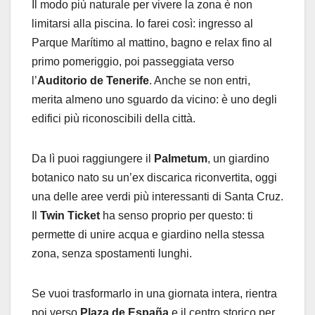
Il modo più naturale per vivere la zona è non
limitarsi alla piscina. Io farei così: ingresso al
Parque Marítimo al mattino, bagno e relax fino al
primo pomeriggio, poi passeggiata verso
l’
Auditorio de Tenerife
. Anche se non entri,
merita almeno uno sguardo da vicino: è uno degli
edifici più riconoscibili della città.
Da lì puoi raggiungere il
Palmetum
, un giardino
botanico nato su un’ex discarica riconvertita, oggi
una delle aree verdi più interessanti di Santa Cruz.
Il
Twin Ticket
ha senso proprio per questo: ti
permette di unire acqua e giardino nella stessa
zona, senza spostamenti lunghi.
Se vuoi trasformarlo in una giornata intera, rientra
poi verso
Plaza de España
e il centro storico per