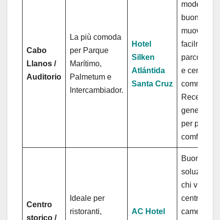
moderna,
buona se v
muoverti
La più comoda
Hotel
facilmente 
Cabo
per Parque
Silken
parco, trasp
Llanos /
Marítimo,
Atlántida
e centro
Auditorio
Palmetum e
Santa Cruz
commercia
Intercambiador.
Recensioni
genere pos
per posizi
comfort.
Buona
soluzione 
chi vuole s
Ideale per
centrale, c
Centro
ristoranti,
AC Hotel
camere
storico /