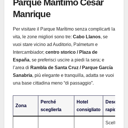
Parque Marítimo César
Manrique
Per visitare il Parque Marítimo senza complicarti la
vita, le zone migliori sono tre:
Cabo Llanos
, se
vuoi stare vicino ad Auditorio, Palmetum e
Intercambiador;
centro storico / Plaza de
España
, se preferisci uscire a piedi la sera; e
l’area di
Rambla de Santa Cruz / Parque García
Sanabria
, più elegante e tranquilla, adatta se vuoi
una base cittadina meno “di passaggio”.
Perché
Hotel
Descrizio
Zona
sceglierla
consigliato
rapida
Scelta prat