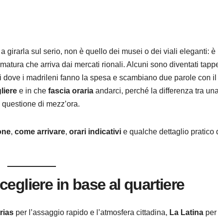
a girarla sul serio, non è quello dei musei o dei viali eleganti: è
 matura che arriva dai mercati rionali. Alcuni sono diventati tapp
ti dove i madrileni fanno la spesa e scambiano due parole con il
liere
e in che
fascia oraria
andarci, perché la differenza tra un
 questione di mezz’ora.
one
,
come arrivare
,
orari indicativi
e qualche dettaglio pratico 
egliere in base al quartiere
rias
per l’assaggio rapido e l’atmosfera cittadina,
La Latina
per