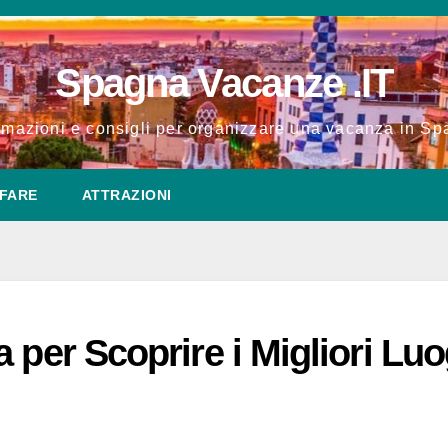
Spagna Vacanze .IT
rmazioni e consigli per organizzare una vacanza in S
FARE
ATTRAZIONI
 per Scoprire i Migliori Luo