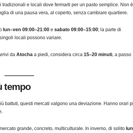
i tradizionali e locali dove fermarti per un pasto semplice. Non 
 voglia di una pausa vera, al coperto, senza cambiare quartiere.
to
lun–ven 09:00–21:00
e
sabato 09:00–15:00
; la parte di
 singoli locali possono variare.
arrivi da
Atocha
a piedi, considera circa
15–20 minuti
, a passo
più tempo
più battuti, questi mercati valgono una deviazione. Hanno orari p
e.
 mercato grande, concreto, multiculturale. In inverno, di solito
lu