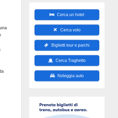
Cerca un hotel
 una
Cerca volo
e
Biglietti tour e parchi
a
Cerca Traghetto
da
Noleggia auto