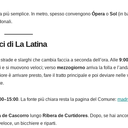
elta più semplice. In metro, spesso convengono
Ópera
o
Sol
(in b
donali.
ci di La Latina
 strade e slarghi che cambia faccia a seconda dell’ora. Alle
9:0
fici e si muovono veloci; verso
mezzogiorno
arriva la folla e l’an
re è arrivare presto, fare il tratto principale e poi deviare nelle 
e.
:00–15:00
. La fonte più chiara resta la pagina del Comune:
madr
a de Cascorro
lungo
Ribera de Curtidores
. Dopo, se hai anco
eloce, un bicchiere e riparti.