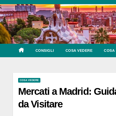
Salta
al
contenuto
Info
CONSIGLI
COSA VEDERE
COSA 
COSA VEDERE
Mercati a Madrid: Guida
da Visitare