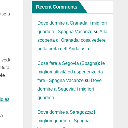
Recent Comments
ase a
Dove dormire a Granada: i migliori
quartieri - Spagna Vacanze
su
Alla
scoperta di Granada: cosa vedere
nella perla dell’Andalusia
0
vedi
Cosa fare a Segovia (Spagna): le
datura
migliori attività ed esperienze da
vie
fare - Spagna Vacanze
su
Dove
dormire a Segovia: i migliori
quartieri
id.es
.
Dove dormire a Saragozza: i
ra
migliori quartieri - Spagna