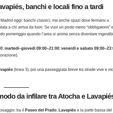
piés, banchi e locali fino a tardi
Madrid oggi: banchi classici, ma anche spazi dove fermarsi a
ta a chi arriva da fuori. Se vuoi un posto meno “obbligatorio” e
ardo pomeriggio quando l’area si anima senza diventare ingestibi
00
;
martedì–giovedì 09:00–21:00
;
venerdì e sabato 09:00–23
torazione).
vapiés
(linea 3), poi una passeggiata breve tra strade vive e mo
odo da infilare tra Atocha e Lavapié
ssaggio: tra il
Paseo del Prado
,
Lavapiés
e la parte bassa del