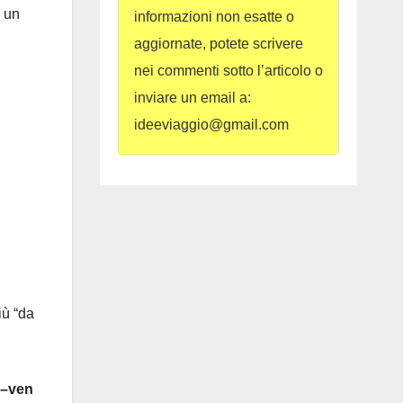
è un
informazioni non esatte o
aggiornate, potete scrivere
nei commenti sotto l’articolo o
inviare un email a:
ideeviaggio@gmail.com
iù “da
n–ven