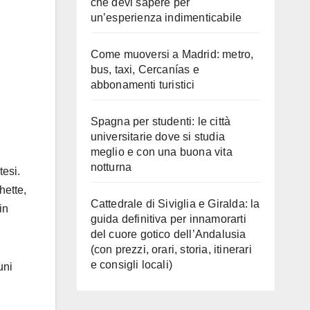
che devi sapere per
un’esperienza indimenticabile
Come muoversi a Madrid: metro,
bus, taxi, Cercanías e
abbonamenti turistici
Spagna per studenti: le città
universitarie dove si studia
meglio e con una buona vita
notturna
tesi.
hette,
Cattedrale di Siviglia e Giralda: la
in
guida definitiva per innamorarti
del cuore gotico dell’Andalusia
(con prezzi, orari, storia, itinerari
e consigli locali)
uni