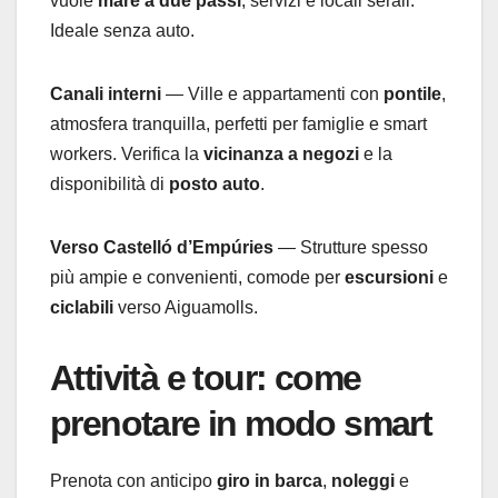
vuole
mare a due passi
, servizi e locali serali.
Ideale senza auto.
Canali interni
— Ville e appartamenti con
pontile
,
atmosfera tranquilla, perfetti per famiglie e smart
workers. Verifica la
vicinanza a negozi
e la
disponibilità di
posto auto
.
Verso Castelló d’Empúries
— Strutture spesso
più ampie e convenienti, comode per
escursioni
e
ciclabili
verso Aiguamolls.
Attività e tour: come
prenotare in modo smart
Prenota con anticipo
giro in barca
,
noleggi
e