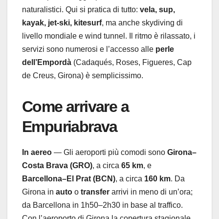
naturalistici. Qui si pratica di tutto:
vela, sup,
kayak, jet-ski, kitesurf
, ma anche skydiving di
livello mondiale e wind tunnel. Il ritmo è rilassato, i
servizi sono numerosi e l’accesso alle
perle
dell’Empordà
(Cadaqués, Roses, Figueres, Cap
de Creus, Girona) è semplicissimo.
Come arrivare a
Empuriabrava
In aereo
— Gli aeroporti più comodi sono
Girona–
Costa Brava (GRO)
, a circa
65 km
, e
Barcellona–El Prat (BCN)
, a circa
160 km
. Da
Girona in
auto
o
transfer
arrivi in meno di un’ora;
da Barcellona in 1h50–2h30 in base al traffico.
Con l’aeroporto di Girona la copertura stagionale