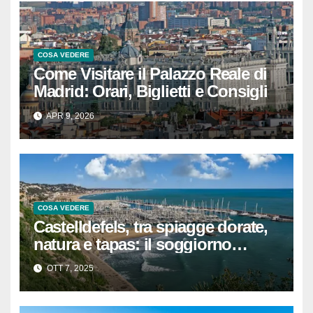
COSA VEDERE
Come Visitare il Palazzo Reale di
Madrid: Orari, Biglietti e Consigli
APR 9, 2026
COSA VEDERE
Castelldefels, tra spiagge dorate,
natura e tapas: il soggiorno
perfetto vicino a Barcellona
OTT 7, 2025