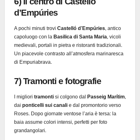
6) Il centro di Castelló
d’Empúries
A pochi minuti trovi
Castelló d’Empúries
, antico
capoluogo con la
Basilica di Santa Maria
, vicoli
medievali, portali in pietra e ristoranti tradizionali.
Un piacevole contrasto all’atmosfera marinaresca
di Empuriabrava.
7) Tramonti e fotografie
I migliori
tramonti
si colgono dal
Passeig Marítim
,
dai
ponticelli sui canali
e dal promontorio verso
Roses. Dopo giornate ventose l’aria è tersa: la
baia assume colori intensi, perfetti per foto
grandangolari.