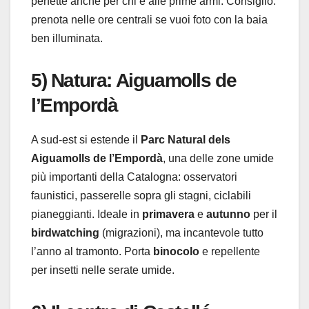
perfette anche per chi è alle prime armi. Consiglio:
prenota nelle ore centrali se vuoi foto con la baia
ben illuminata.
5) Natura: Aiguamolls de
l’Empordà
A sud-est si estende il
Parc Natural dels
Aiguamolls de l’Empordà
, una delle zone umide
più importanti della Catalogna: osservatori
faunistici, passerelle sopra gli stagni, ciclabili
pianeggianti. Ideale in
primavera
e
autunno
per il
birdwatching
(migrazioni), ma incantevole tutto
l’anno al tramonto. Porta
binocolo
e repellente
per insetti nelle serate umide.