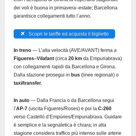
dei voli è buona in primavera–estate; Barcellona
garantisce collegamenti tutto l’anno.
Scopri le tariffe ed acquista il biglietto
In treno
— L’alta velocità (AVE/AVANT) ferma a
Figueres–Vilafant
(circa
20 km
da Empuriabrava)
con collegamenti rapidi da Barcellona e Girona.
Dalla stazione prosegui in
bus
(linee regionali) o
taxi/transfer
.
In auto
— Dalla Francia o da Barcellona segui
l’
AP-7
(uscita Figueres/Roses) e poi la
C-260
verso Castelló d’Empúries/Empuriabrava. Guidare
è semplice e la segnaletica è chiara; in alta
stagione considera traffico più intenso sulle arterie