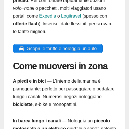
privato
. Per confrontare rapidamente opzioni
volo+hotel
o pacchetti, molti viaggiatori usano
portali come
Expedia
o
Logitravel
(spesso con
offerte flash
). Inserisci date flessibili per scovare
le tariffe migliori.
Scopri le tariffe e noleggia un auto
Come muoversi in zona
A piedi e in bici
— L’interno della marina è
pianeggiante: perfetto per passeggiare o pedalare
lungo i canali. Numerosi negozi noleggiano
biciclette
, e-bike e monopattini.
In barca lungo i canali
— Noleggia un
piccolo
motoscafo o un elettrico
guidabile senza patente