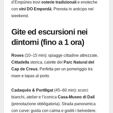
d’Empúries trovi
osterie tradizionali
e enoteche
con
vini DO Empordà
. Prenota in anticipo nel
weekend.
Gite ed escursioni nei
dintorni (fino a 1 ora)
Roses
(10–15 min): spiagge cittadine attrezzate,
Cittadella
storica, calette del
Parc Natural del
Cap de Creus
. Perfetta per un pomeriggio tra
mare e tapas al porto.
Cadaqués & Portlligat
(45–60 min): scorci
bianchi, atelier e l’iconica
Casa-Museo di Dalí
(prenotazione obbligatoria). Strada panoramica
con curve: guida con calma e goditi i belvedere.