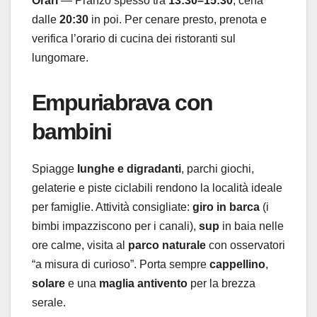
Orari
— Pranzo spesso tra
13:30–15:30
, cena
dalle
20:30
in poi. Per cenare presto, prenota e
verifica l’orario di cucina dei ristoranti sul
lungomare.
Empuriabrava con
bambini
Spiagge
lunghe e digradanti
, parchi giochi,
gelaterie e piste ciclabili rendono la località ideale
per famiglie. Attività consigliate:
giro in barca
(i
bimbi impazziscono per i canali),
sup
in baia nelle
ore calme, visita al
parco naturale
con osservatori
“a misura di curioso”. Porta sempre
cappellino
,
solare
e una
maglia antivento
per la brezza
serale.