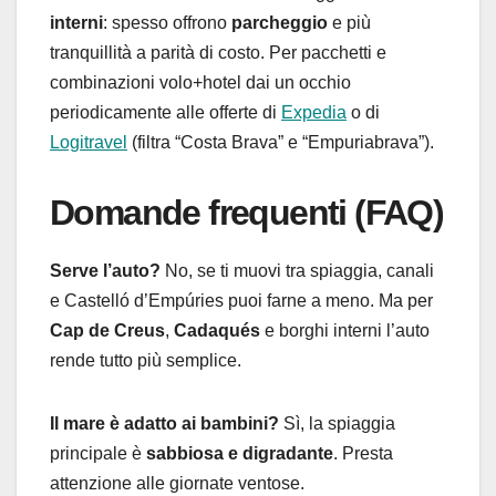
interni
: spesso offrono
parcheggio
e più
tranquillità a parità di costo. Per pacchetti e
combinazioni volo+hotel dai un occhio
periodicamente alle offerte di
Expedia
o di
Logitravel
(filtra “Costa Brava” e “Empuriabrava”).
Domande frequenti (FAQ)
Serve l’auto?
No, se ti muovi tra spiaggia, canali
e Castelló d’Empúries puoi farne a meno. Ma per
Cap de Creus
,
Cadaqués
e borghi interni l’auto
rende tutto più semplice.
Il mare è adatto ai bambini?
Sì, la spiaggia
principale è
sabbiosa e digradante
. Presta
attenzione alle giornate ventose.