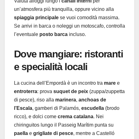
Valuta alloggi lungo i
canali interni
per
un’atmosfera più tranquilla, oppure vicino alla
spiaggia principale
se vuoi comodità massima.
Se arrivi in barca o noleggi un motoscafo, controlla
l’eventuale
posto barca
incluso.
Dove mangiare: ristoranti
e specialità locali
La cucina dell’Empordà è un incontro tra
mare
e
entroterra
: prova
suquet de peix
(zuppa/zuppetta
di pesce), riso alla
marinera
,
anchoas de
l’Escala
, gamberi di Palamós,
escudella
(brodo
ricco), e dolci come
crema catalana
. Nei
chiringuitos lungo il Passeig Marítim punta su
paella
e
grigliate di pesce
, mentre a Castelló