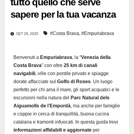
tutto quello che serve
sapere per la tua vacanza
#Costa Brava
,
#Empuriabrava
SET 29, 2025
Benvenuti a
Empuriabrava
, la “
Venezia della
Costa Brava
” con oltre
25 km di canali
navigabili
, ville con pontile privato e spiagge
dorate affacciate sul
Golfo di Roses
. Un luogo
perfetto per chi ama il mare, gli sport acquatici e le
escursioni nella natura del
Parc Natural dels
Aiguamolls de l’Empordà
, ma anche per famiglie
e coppie in cerca di tranquillità, buona cucina
catalana e tramonti infuocati. In questa guida trovi
informazioni affidabili e aggiornate
per