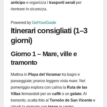
anticipo
e organizza i
trasporti serali
per
rientrare in sicurezza.
Powered by
GetYourGuide
Itinerari consigliati (1–3
giorni)
Giorno 1 – Mare, ville e
tramonto
Mattina in
Playa del Voramar
tra bagni e
passeggiate; pranzo leggero vista mare. Nel
pomeriggio esplora con calma la
Ruta de las
Villas
fermandoti per un
caffè
o un
gelato
. Al
tramonto, scatta foto al
Torreón de San Vicente
e
chiudi la giornata con
tapas
in centro.