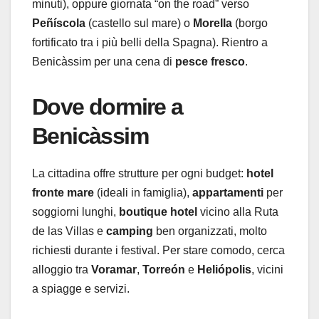
minuti), oppure giornata “on the road” verso
Peñíscola
(castello sul mare) o
Morella
(borgo
fortificato tra i più belli della Spagna). Rientro a
Benicàssim per una cena di
pesce fresco
.
Dove dormire a
Benicàssim
La cittadina offre strutture per ogni budget:
hotel
fronte mare
(ideali in famiglia),
appartamenti
per
soggiorni lunghi,
boutique hotel
vicino alla Ruta
de las Villas e
camping
ben organizzati, molto
richiesti durante i festival. Per stare comodo, cerca
alloggio tra
Voramar
,
Torreón
e
Heliópolis
, vicini
a spiagge e servizi.