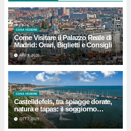
COSA VEDERE
Come Visitare il Palazzo Reale di
Madrid: Orari, Biglietti e Consigli
APR 9, 2026
COSA VEDERE
Castelldefels, tra spiagge dorate,
natura e tapas: il soggiorno
perfetto vicino a Barcellona
OTT 7, 2025