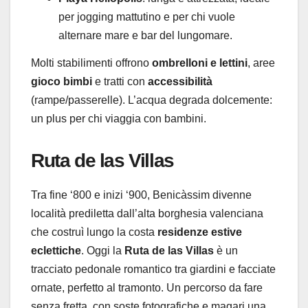
per jogging mattutino e per chi vuole
alternare mare e bar del lungomare.
Molti stabilimenti offrono
ombrelloni e lettini
, aree
gioco bimbi
e tratti con
accessibilità
(rampe/passerelle). L’acqua degrada dolcemente:
un plus per chi viaggia con bambini.
Ruta de las Villas
Tra fine ‘800 e inizi ‘900, Benicàssim divenne
località prediletta dall’alta borghesia valenciana
che costruì lungo la costa
residenze estive
eclettiche
. Oggi la
Ruta de las Villas
è un
tracciato pedonale romantico tra giardini e facciate
ornate, perfetto al tramonto. Un percorso da fare
senza fretta, con soste fotografiche e magari una