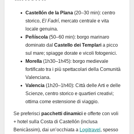
Castellón de la Plana
(20–30 min): centro
storico,
El Fadrí
, mercato centrale e vita
locale genuina.
Peñíscola
(50–60 min): borgo marinaro
dominato dal
Castello dei Templari
a picco
sul mare; spiagge dorate e vicoli fotogenici.
Morella
(1h30–1h45): borgo medievale
fortificato tra i più spettacolari della Comunità
Valenciana.
Valencia
(1h20–1h40): Città delle Arti e delle
Scienze, centro storico e quartieri creativi;
ottima come estensione di viaggio.
Se preferisci
pacchetti dinamici
e offerte con voli
+ hotel sulla Costa di Castellón (inclusa
Benicàssim), dai un’occhiata a
Logitravel
, spesso