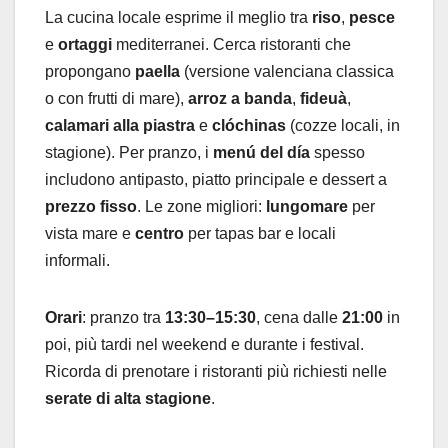
La cucina locale esprime il meglio tra
riso
,
pesce
e
ortaggi
mediterranei. Cerca ristoranti che
propongano
paella
(versione valenciana classica
o con frutti di mare),
arroz a banda
,
fideuà
,
calamari alla piastra
e
clóchinas
(cozze locali, in
stagione). Per pranzo, i
menú del día
spesso
includono antipasto, piatto principale e dessert a
prezzo fisso
. Le zone migliori:
lungomare
per
vista mare e
centro
per tapas bar e locali
informali.
Orari
: pranzo tra
13:30–15:30
, cena dalle
21:00
in
poi, più tardi nel weekend e durante i festival.
Ricorda di prenotare i ristoranti più richiesti nelle
serate di alta stagione
.