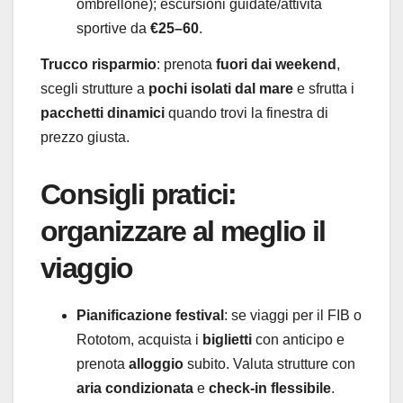
ombrellone); escursioni guidate/attività
sportive da
€25–60
.
Trucco risparmio
: prenota
fuori dai weekend
,
scegli strutture a
pochi isolati dal mare
e sfrutta i
pacchetti dinamici
quando trovi la finestra di
prezzo giusta.
Consigli pratici:
organizzare al meglio il
viaggio
Pianificazione festival
: se viaggi per il FIB o
Rototom, acquista i
biglietti
con anticipo e
prenota
alloggio
subito. Valuta strutture con
aria condizionata
e
check-in flessibile
.