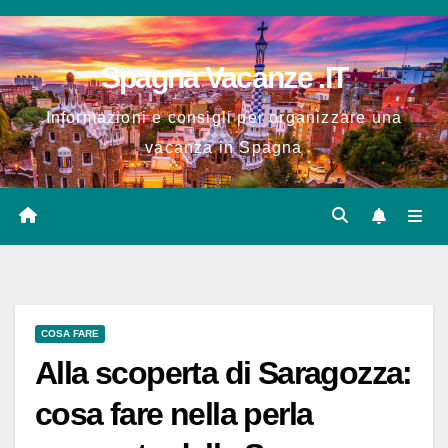
Salta
al
Spagna Vacanze .IT
contenuto
Informazioni e consigli per organizzare una
vacanza in Spagna
COSA FARE
Alla scoperta di Saragozza:
cosa fare nella perla