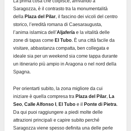
La prima cosa che colpisce, arrivando a
Saragozza, è il contrasto tra la monumentalità
della
Plaza del Pilar
, il fascino dei vicoli del centro
storico, l’eredità romana di Caesaraugusta,
l’anima islamica dell’
Aljafería
e la vitalità delle
zone di tapas come
El Tubo
. È una città facile da
visitare, abbastanza compatta, ben collegata e
ideale sia per un weekend sia come tappa durante
un itinerario più ampio in Aragona o nel nord della
Spagna.
Per orientarti subito, la zona migliore da cui
iniziare è quella compresa tra
Plaza del Pilar
,
La
Seo
,
Calle Alfonso I
,
El Tubo
e il
Ponte di Pietra
.
Da qui puoi raggiungere a piedi molte delle
attrazioni principali e capire subito perché
Saragozza viene spesso definita una delle perle