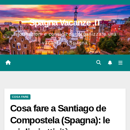
Salta
al
Spagna Vacanze .IT
contenuto
Informazioni e consigli per organizzare una
vacanza in Spagna
COSA FARE
Cosa fare a Santiago de
Compostela (Spagna): le