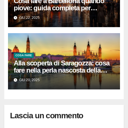
Cosa fare a Barcellona quando
piove: guida completa per
giornate di pioggia nella capitale
GIU 22, 2025
catalana
COSA FARE
Alla scoperta di Saragozza: cosa
fare nella perla nascosta della
Spagna
GIU 20, 2025
Lascia un commento