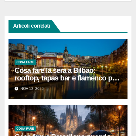
Articoli correlati
COSA FARE
Cosa fare la sera a Bilbao:
rooftop, tapas bar e flamenco per
vivere la città di notte
NOV 12, 2025
COSA FARE