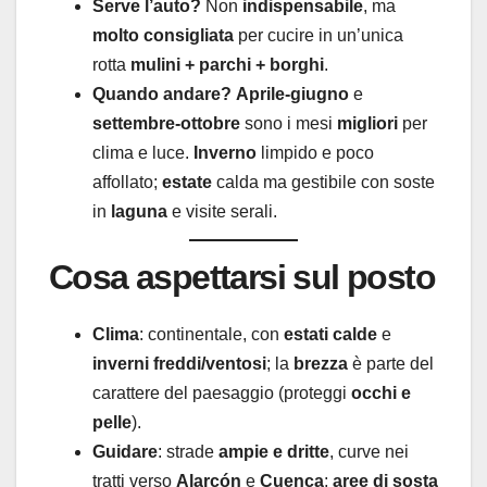
Serve l’auto?
Non
indispensabile
, ma
molto consigliata
per cucire in un’unica
rotta
mulini + parchi + borghi
.
Quando andare?
Aprile-giugno
e
settembre-ottobre
sono i mesi
migliori
per
clima e luce.
Inverno
limpido e poco
affollato;
estate
calda ma gestibile con soste
in
laguna
e visite serali.
Cosa aspettarsi sul posto
Clima
: continentale, con
estati calde
e
inverni freddi/ventosi
; la
brezza
è parte del
carattere del paesaggio (proteggi
occhi e
pelle
).
Guidare
: strade
ampie e dritte
, curve nei
tratti verso
Alarcón
e
Cuenca
;
aree di sosta