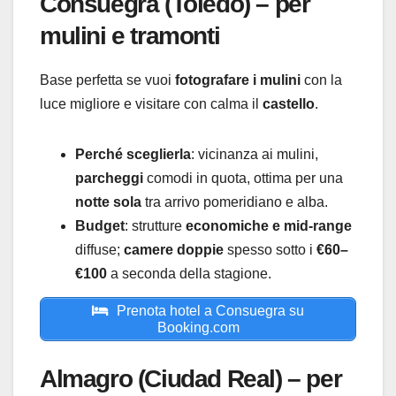
Consuegra (Toledo) – per
mulini e tramonti
Base perfetta se vuoi
fotografare i mulini
con la
luce migliore e visitare con calma il
castello
.
Perché sceglierla
: vicinanza ai mulini,
parcheggi
comodi in quota, ottima per una
notte sola
tra arrivo pomeridiano e alba.
Budget
: strutture
economiche e mid-range
diffuse;
camere doppie
spesso sotto i
€60–
€100
a seconda della stagione.
Prenota hotel a Consuegra su
Booking.com
Almagro (Ciudad Real) – per