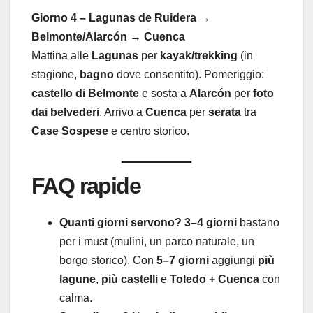
Giorno 4 – Lagunas de Ruidera →
Belmonte/Alarcón → Cuenca
Mattina alle
Lagunas
per
kayak/trekking
(in
stagione,
bagno
dove consentito). Pomeriggio:
castello di Belmonte
e sosta a
Alarcón
per
foto
dai belvederi
. Arrivo a
Cuenca
per
serata
tra
Case Sospese
e centro storico.
FAQ rapide
Quanti giorni servono?
3–4 giorni
bastano
per i must (mulini, un parco naturale, un
borgo storico). Con
5–7 giorni
aggiungi
più
lagune
,
più castelli
e
Toledo + Cuenca
con
calma.