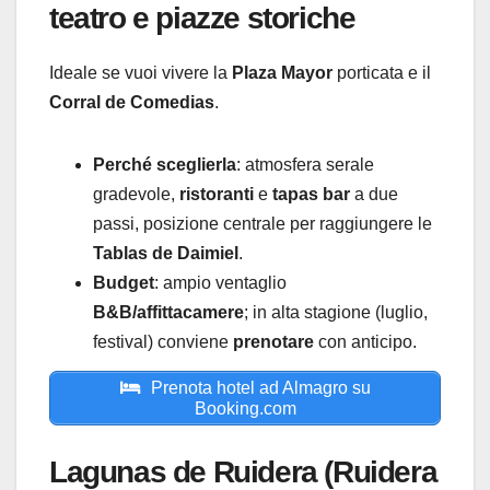
teatro e piazze storiche
Ideale se vuoi vivere la
Plaza Mayor
porticata e il
Corral de Comedias
.
Perché sceglierla
: atmosfera serale
gradevole,
ristoranti
e
tapas bar
a due
passi, posizione centrale per raggiungere le
Tablas de Daimiel
.
Budget
: ampio ventaglio
B&B/affittacamere
; in alta stagione (luglio,
festival) conviene
prenotare
con anticipo.
Prenota hotel ad Almagro su
Booking.com
Lagunas de Ruidera (Ruidera