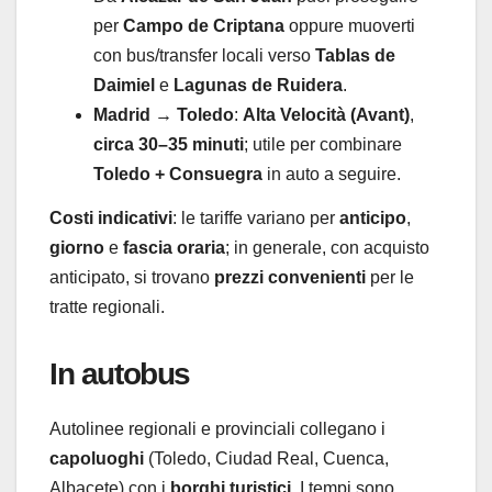
per
Campo de Criptana
oppure muoverti
con bus/transfer locali verso
Tablas de
Daimiel
e
Lagunas de Ruidera
.
Madrid → Toledo
:
Alta Velocità (Avant)
,
circa 30–35 minuti
; utile per combinare
Toledo + Consuegra
in auto a seguire.
Costi indicativi
: le tariffe variano per
anticipo
,
giorno
e
fascia oraria
; in generale, con acquisto
anticipato, si trovano
prezzi convenienti
per le
tratte regionali.
In autobus
Autolinee regionali e provinciali collegano i
capoluoghi
(Toledo, Ciudad Real, Cuenca,
Albacete) con i
borghi turistici
. I tempi sono