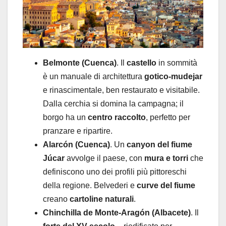
Belmonte (Cuenca)
. Il
castello
in sommità
è un manuale di architettura
gotico-mudejar
e rinascimentale, ben restaurato e visitabile.
Dalla cerchia si domina la campagna; il
borgo ha un
centro raccolto
, perfetto per
pranzare e ripartire.
Alarcón (Cuenca)
. Un
canyon del fiume
Júcar
avvolge il paese, con
mura e torri
che
definiscono uno dei profili più pittoreschi
della regione. Belvederi e
curve del fiume
creano
cartoline naturali
.
Chinchilla de Monte-Aragón (Albacete)
. Il