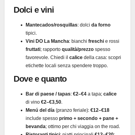
Dolci e vini
Mantecados/rosquillas
: dolci
da forno
tipici.
Vini DO La Mancha
: bianchi
freschi
e rossi
fruttati
; rapporto
qualità/prezzo
spesso
favorevole. Chiedi il
calice
della casa: scopri
etichette locali senza spendere troppo.
Dove e quanto
Bar di paese / tapas
:
€2–€4
a tapa;
calice
di vino
€2–€3,50
.
Menú del día
(pranzo feriale):
€12–€18
include spesso
primo + secondo + pane +
bevanda
; ottimo per chi viaggia on the road.
Ristoranti tipici
: piatti principali
€12–€20
;