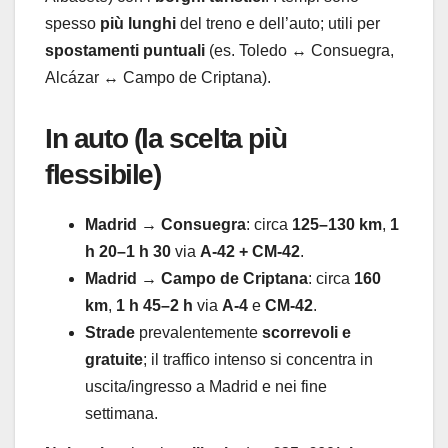
spesso
più lunghi
del treno e dell’auto; utili per
spostamenti puntuali
(es. Toledo ↔ Consuegra,
Alcázar ↔ Campo de Criptana).
In auto (la scelta più
flessibile)
Madrid → Consuegra
: circa
125–130 km
,
1
h 20–1 h 30
via
A-42 + CM-42
.
Madrid → Campo de Criptana
: circa
160
km
,
1 h 45–2 h
via
A-4
e
CM-42
.
Strade
prevalentemente
scorrevoli e
gratuite
; il traffico intenso si concentra in
uscita/ingresso a Madrid e nei fine
settimana.