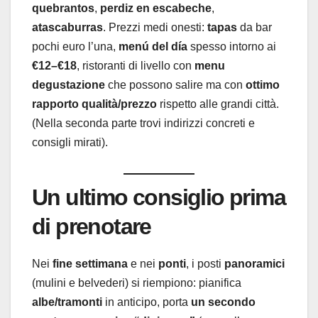
quebrantos
,
perdiz en escabeche
,
atascaburras
. Prezzi medi onesti:
tapas
da bar
pochi euro l’una,
menú del día
spesso intorno ai
€12–€18
, ristoranti di livello con
menu
degustazione
che possono salire ma con
ottimo
rapporto qualità/prezzo
rispetto alle grandi città.
(Nella seconda parte trovi indirizzi concreti e
consigli mirati).
Un ultimo consiglio prima
di prenotare
Nei
fine settimana
e nei
ponti
, i posti
panoramici
(mulini e belvederi) si riempiono: pianifica
albe/tramonti
in anticipo, porta
un secondo