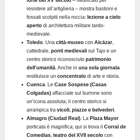
forte del XV secolo
– riedificato per
resistere all’artiglieria – mostra bastioni e
fossati scolpiti nella roccia:
lezione a cielo
aperto
di architettura militare tardo-
medievale.
Toledo
. Una
città-museo
con
Alcázar
,
cattedrale,
ponti medievali
sul Tajo e un
centro storico riconosciuto
patrimonio
dell’umanità
. Anche in
una sola giornata
restituisce un
concentrato
di arte e storia.
Cuenca
. Le
Case Sospese (Casas
Colgadas)
affacciate sul burrone sono
un’icona assoluta; il centro storico si
arrampica tra
vicoli, piazze e belvederi
.
Almagro (Ciudad Real)
. La
Plaza Mayor
porticata è magnifica; qui si trova il
Corral de
Comedias
,
teatro del XVII secolo
con