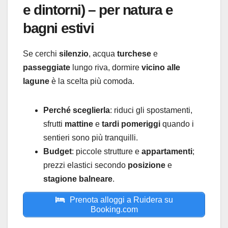
e dintorni) – per natura e
bagni estivi
Se cerchi
silenzio
, acqua
turchese
e
passeggiate
lungo riva, dormire
vicino alle
lagune
è la scelta più comoda.
Perché sceglierla
: riduci gli spostamenti,
sfrutti
mattine
e
tardi pomeriggi
quando i
sentieri sono più tranquilli.
Budget
: piccole strutture e
appartamenti
;
prezzi elastici secondo
posizione
e
stagione balneare
.
Prenota alloggi a Ruidera su
Booking.com