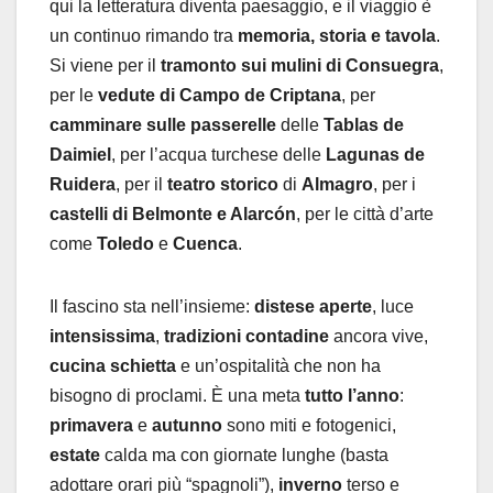
qui la letteratura diventa paesaggio, e il viaggio è
un continuo rimando tra
memoria, storia e tavola
.
Si viene per il
tramonto sui mulini di Consuegra
,
per le
vedute di Campo de Criptana
, per
camminare sulle passerelle
delle
Tablas de
Daimiel
, per l’acqua turchese delle
Lagunas de
Ruidera
, per il
teatro storico
di
Almagro
, per i
castelli di Belmonte e Alarcón
, per le città d’arte
come
Toledo
e
Cuenca
.
Il fascino sta nell’insieme:
distese aperte
, luce
intensissima
,
tradizioni contadine
ancora vive,
cucina schietta
e un’ospitalità che non ha
bisogno di proclami. È una meta
tutto l’anno
:
primavera
e
autunno
sono miti e fotogenici,
estate
calda ma con giornate lunghe (basta
adottare orari più “spagnoli”),
inverno
terso e