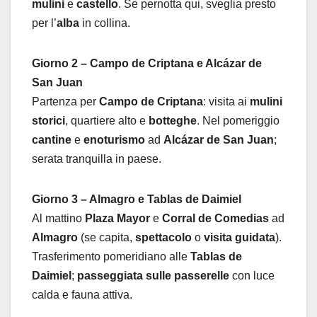
mulini
e
castello
. Se pernotta qui, sveglia presto
per l’
alba
in collina.
Giorno 2 – Campo de Criptana e Alcázar de
San Juan
Partenza per
Campo de Criptana
: visita ai
mulini
storici
, quartiere alto e
botteghe
. Nel pomeriggio
cantine
e
enoturismo
ad
Alcázar de San Juan
;
serata tranquilla in paese.
Giorno 3 – Almagro e Tablas de Daimiel
Al mattino
Plaza Mayor
e
Corral de Comedias
ad
Almagro
(se capita,
spettacolo
o
visita guidata
).
Trasferimento pomeridiano alle
Tablas de
Daimiel
;
passeggiata sulle passerelle
con luce
calda e fauna attiva.