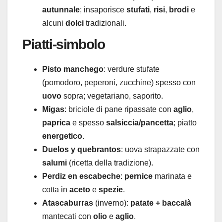
autunnale
; insaporisce
stufati
,
risi
,
brodi
e
alcuni
dolci
tradizionali.
Piatti-simbolo
Pisto manchego
: verdure stufate
(pomodoro, peperoni, zucchine) spesso con
uovo
sopra; vegetariano, saporito.
Migas
: briciole di pane ripassate con
aglio
,
paprica
e spesso
salsiccia/pancetta
; piatto
energetico
.
Duelos y quebrantos
: uova strapazzate con
salumi
(ricetta della tradizione).
Perdiz en escabeche
:
pernice
marinata e
cotta in
aceto
e
spezie
.
Atascaburras
(inverno):
patate + baccalà
mantecati con
olio
e
aglio
.