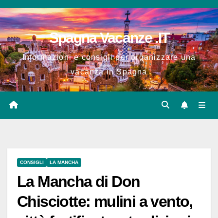
Salta
al
Spagna Vacanze .IT
contenuto
Informazioni e consigli per organizzare una
vacanza in Spagna
CONSIGLI
LA MANCHA
La Mancha di Don
Chisciotte: mulini a vento,