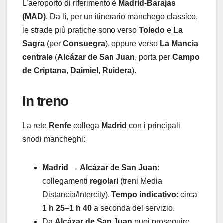
L’aeroporto di riferimento è
Madrid-Barajas
(MAD)
. Da lì, per un itinerario manchego classico,
le strade più pratiche sono verso
Toledo
e
La
Sagra
(per
Consuegra
), oppure verso
La Mancia
centrale
(
Alcázar de San Juan
, porta per
Campo
de Criptana
,
Daimiel
,
Ruidera
).
In treno
La rete
Renfe
collega
Madrid
con i principali
snodi mancheghi:
Madrid → Alcázar de San Juan
:
collegamenti
regolari
(treni Media
Distancia/Intercity).
Tempo indicativo
: circa
1 h 25–1 h 40
a seconda del servizio.
Da
Alcázar de San Juan
puoi proseguire