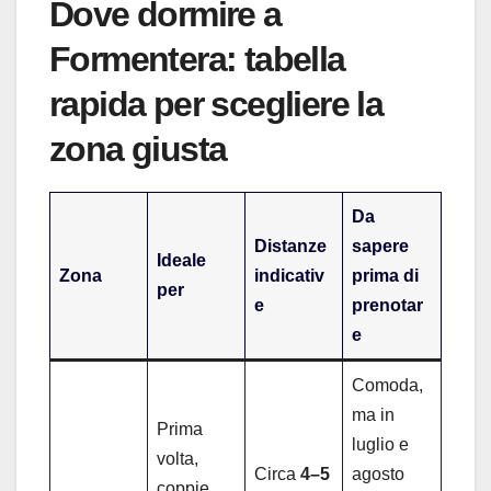
Dove dormire a
Formentera: tabella
rapida per scegliere la
zona giusta
Da
Distanze
sapere
Ideale
Zona
indicativ
prima di
per
e
prenotar
e
Comoda,
ma in
Prima
luglio e
volta,
Circa
4–5
agosto
coppie,