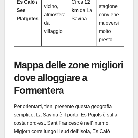
Es Caló /
Circa
12
vicino,
stagione
Ses
km
da La
atmosfera
conviene
Platgetes
Savina
da
muoversi
villaggio
molto
presto
Mappa delle zone migliori
dove alloggiare a
Formentera
Per orientarti, tieni presente questa geografia
semplice: La Savina è il porto, Es Pujols è sulla
costa nord-est, Sant Francesc è nell’interno,
Migjorn corre lungo il sud dell’isola, Es Caló