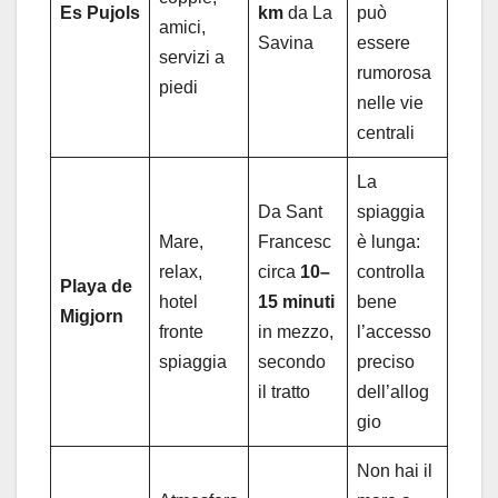
Es Pujols
km
da La
può
amici,
Savina
essere
servizi a
rumorosa
piedi
nelle vie
centrali
La
Da Sant
spiaggia
Mare,
Francesc
è lunga:
relax,
circa
10–
controlla
Playa de
hotel
15 minuti
bene
Migjorn
fronte
in mezzo,
l’accesso
spiaggia
secondo
preciso
il tratto
dell’allog
gio
Non hai il