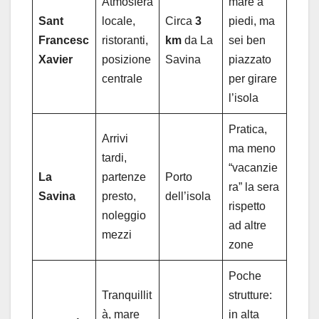
Atmosfera
mare a
Sant
locale,
Circa
3
piedi, ma
Francesc
ristoranti,
km
da La
sei ben
Xavier
posizione
Savina
piazzato
centrale
per girare
l’isola
Pratica,
Arrivi
ma meno
tardi,
“vacanzie
La
partenze
Porto
ra” la sera
Savina
presto,
dell’isola
rispetto
noleggio
ad altre
mezzi
zone
Poche
Tranquillit
strutture:
à, mare
in alta