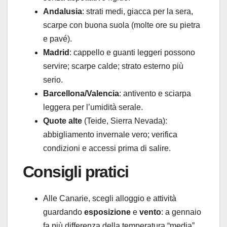
Andalusia
: strati medi, giacca per la sera,
scarpe con buona suola (molte ore su pietra
e pavé).
Madrid
: cappello e guanti leggeri possono
servire; scarpe calde; strato esterno più
serio.
Barcellona/Valencia
: antivento e sciarpa
leggera per l’umidità serale.
Quote alte
(Teide, Sierra Nevada):
abbigliamento invernale vero; verifica
condizioni e accessi prima di salire.
Consigli pratici
Alle Canarie, scegli alloggio e attività
guardando
esposizione
e
vento
: a gennaio
fa più differenza della temperatura “media”.