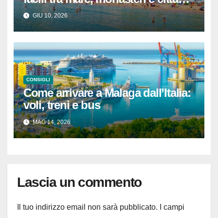
catalane (con tempi reali e itinerari
GIU 10, 2026
pronti)
CONSIGLI
Come arrivare a Malaga dall’Italia:
voli, treni e bus
MAG 14, 2026
Lascia un commento
Il tuo indirizzo email non sarà pubblicato.
I campi