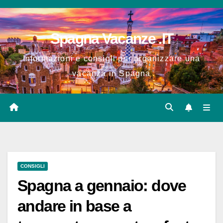
Salta
al
Spagna Vacanze .IT
contenuto
Informazioni e consigli per organizzare una
vacanza in Spagna
CONSIGLI
Spagna a gennaio: dove
andare in base a