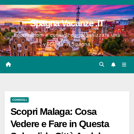
Salta
al
Spagna Vacanze .IT
contenuto
Informazioni e consigli per organizzare una
vacanza in Spagna
CONSIGLI
Scopri Malaga: Cosa
Vedere e Fare in Questa