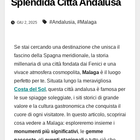
Splendida Città Andalusa
#Andalusia
,
#Malaga
GIU 2, 2025
Se stai cercando una destinazione che unisca il
fascino della Spagna meridionale, la storia
millenaria di una città fondata dai Fenici e una
vivace atmosfera cosmopolita,
Malaga
è il luogo
perfetto per te. Situata lungo la meravigliosa
Costa del Sol
, questa città andalusa è famosa per
le sue spiagge soleggiate, i siti storici di grande
valore e la cultura gastronomica che conquista il
cuore di ogni visitatore. In questo articolo, scoprirai
cosa vedere a Malaga: esploreremo insieme i
monumenti più significativi
, le
gemme
nascoste
, gli
eventi stagionali
e tutto ciò che