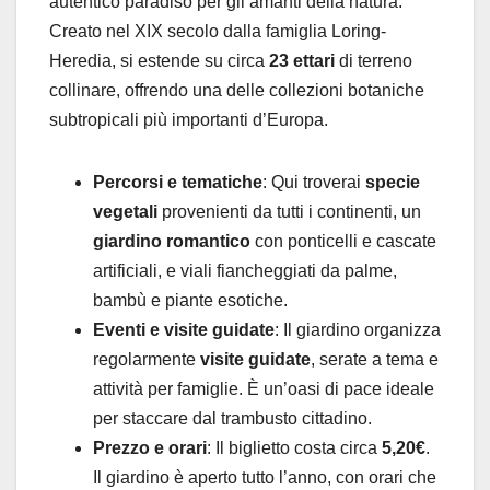
autentico paradiso per gli amanti della natura.
Creato nel XIX secolo dalla famiglia Loring-
Heredia, si estende su circa
23 ettari
di terreno
collinare, offrendo una delle collezioni botaniche
subtropicali più importanti d’Europa.
Percorsi e tematiche
: Qui troverai
specie
vegetali
provenienti da tutti i continenti, un
giardino romantico
con ponticelli e cascate
artificiali, e viali fiancheggiati da palme,
bambù e piante esotiche.
Eventi e visite guidate
: Il giardino organizza
regolarmente
visite guidate
, serate a tema e
attività per famiglie. È un’oasi di pace ideale
per staccare dal trambusto cittadino.
Prezzo e orari
: Il biglietto costa circa
5,20€
.
Il giardino è aperto tutto l’anno, con orari che